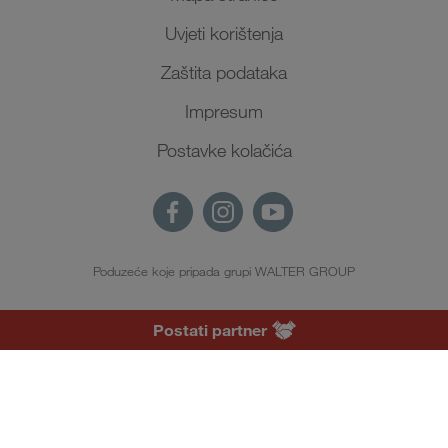
Uvjeti korištenja
Zaštita podataka
Impresum
Postavke kolačića
Poduzeće koje pripada grupi WALTER GROUP
HR
Postati partner