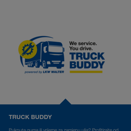
TRUCK BUDDY
Puknuta guma ili vrijeme za zamjenu ulja? Profitirajte od