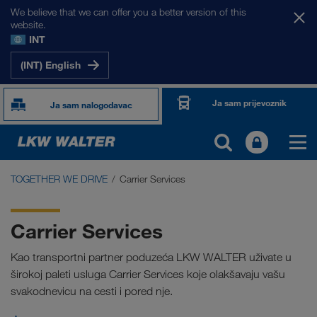
We believe that we can offer you a better version of this
website.
INT
(INT) English
Ja sam prijevoznik
Ja sam nalogodavac
TOGETHER WE DRIVE
Carrier Services
TOGETHER WE DRIVE
WE LOAD
Carrier Services
WE GROW
Kao transportni partner poduzeća LKW WALTER uživate u
širokoj paleti usluga Carrier Services koje olakšavaju vašu
WE CARE
svakodnevicu na cesti i pored nje.