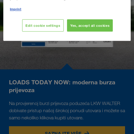
Imprint
Edit cookie settings
Yes, accept all cookies
LOADS TODAY NOW: moderna burza
prijevoza
Na provjerenoj burzi prijevoza poduzeća LKW WALTER
dobivate pristup našoj širokoj ponudi utovara i možete sa
samo nekoliko klikova kupiti utovare.
SAZNAJTE VIŠE