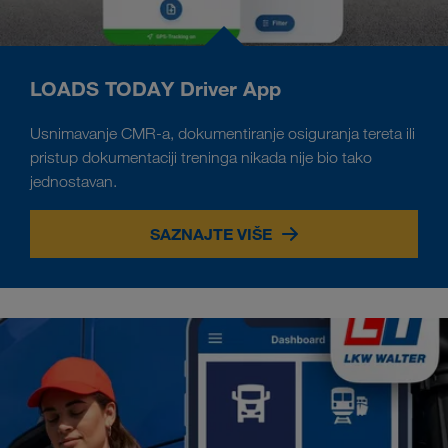
LOADS TODAY Driver App
Usnimavanje CMR-a, dokumentiranje osiguranja tereta ili
pristup dokumentaciji treninga nikada nije bio tako
jednostavan.
SAZNAJTE VIŠE