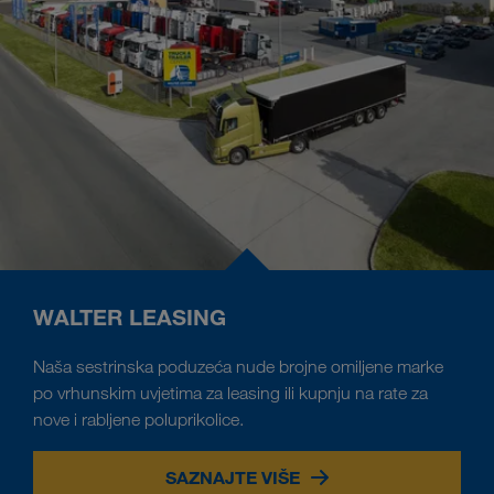
WALTER LEASING
Naša sestrinska poduzeća nude brojne omiljene marke
po vrhunskim uvjetima za leasing ili kupnju na rate za
nove i rabljene poluprikolice.
SAZNAJTE VIŠE