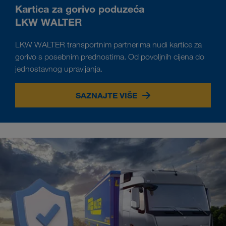
Kartica za gorivo poduzeća
LKW WALTER
LKW WALTER transportnim partnerima nudi kartice za
gorivo s posebnim prednostima. Od povoljnih cijena do
jednostavnog upravljanja.
SAZNAJTE VIŠE