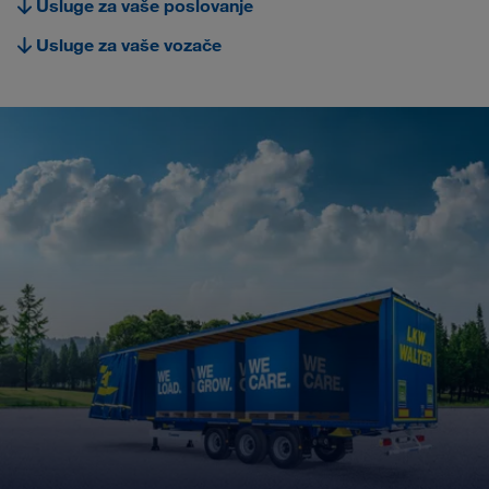
Usluge za vaše poslovanje
Carrier Services
Usluge za vaše vozače
Onboarding
Preduvjeti