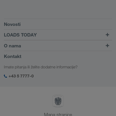
Preduvjeti
Novosti
TRUCK BUDDY
LOADS TODAY
Pronađi prijevoz uz
Na prijavu
O nama
LOADS TODAY
Saznajte više
Informacije o poduzeću
Kontakt
Društvena odgovornost
Imate pitanja ili želite dodatne informacije?
SHEQ-menadžment
+43 5 7777-0
Mapa stranice