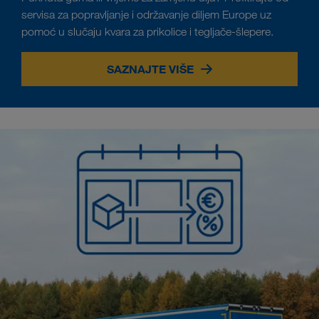
servisa za popravljanje i održavanje diljem Europe uz
pomoć u slučaju kvara za prikolice i tegljače-šlepere.
SAZNAJTE VIŠE