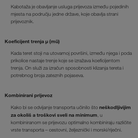
Kabotaža je obavljanje usluga prijevoza između pojedinih
mjesta na području jedne države, koje obavlja strani
prijevoznik.
Koeficijent trenja µ (mü)
Kada teret stoji na utovarnoj površini, između njega i poda
prikolice nastaje trenje koje se izražava koeficijentom
trenja. On služi za izračun sposobnosti klizanja tereta i
potrebnog broja zateznih pojaseva.
Kombinirani prijevoz
neškodljivijim
Kako bi se
odvijanje transporta učinilo što
za okoliš a troškovi sveli na minimum
, u
kombiniranom se prijevozu optimalno kombiniraju različite
vrste transporta – cestovni, željeznički i morski/riječni.