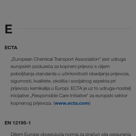
E
ECTA
„European Chemical Transport Association“ jest udruga
europskih poduzeća za kopneni prijevoz s ciljem
poboljšanja standarda u učinkovitosti obavljanja prijevoza,
sigurnosti, kvalitete, okoliša i socijalnog aspekta pri
prijevozu kemikalija u Europi. ECTA je uz to udruga-nositelj
inicijative „Responsible Care Initiative“ za europski sektor
www.ecta.com
kopnenog prijevoza. (
)
EN 12195-1
Diljem Europe obvezujuća norma za izračun sila osiguranja