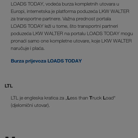
LOADS TODAY, vodeća burza kompletnih utovara u
Europi, internetska je platforma poduzeća LKW WALTER
za transportne partnere. Važna prednost portala
LOADS TODAY leži u tome, što transportni partneri
poduzeća LKW WALTER na portalu LOADS TODAY mogu
pronaći samo one kompletne utovare, koje LKW WALTER
naručuje i plaća.
Burza prijevoza LOADS TODAY
LTL
L
T
L
LTL je engleska kratica za „
ess than
ruck
oad“
(djelomični utovar).