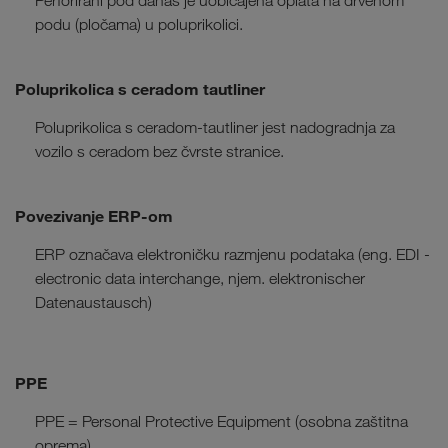
Perforirani pod danas je uobičajena oplata na drvenom
podu (pločama) u poluprikolici.
Poluprikolica s ceradom tautliner
Poluprikolica s ceradom-tautliner jest nadogradnja za
vozilo s ceradom bez čvrste stranice.
Povezivanje ERP-om
ERP označava elektroničku razmjenu podataka (eng. EDI -
electronic data interchange, njem. elektronischer
Datenaustausch)
PPE
PPE = Personal Protective Equipment (osobna zaštitna
oprema)