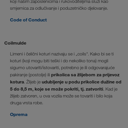
koji našim zaposlenicima i rukovoditeljima služi kao
smjernica za odlučivanje i poduzetničko djelovanje.
Code of Conduct
Coilmulde
Limeni i čelični koturi nazivaju se i „coils“. Kako bi se ti
koturi (koji mogu biti teški i do nekoliko tona) mogli
sigurno utovariti/istovariti, potrebno je ili odgovarajuće
prikolica sa žlijebom za prijevoz
pakiranje (postolje) ili
kotura
udubljenje u podu prikolice dužine od
. Žlijeb je
5 do 8,5 m, koje se može pokriti, tj. zatvoriti
. Kad je
žlijeb zatvoren, u ova vozila može se tovariti i bilo koja
druga vrsta robe.
Oprema