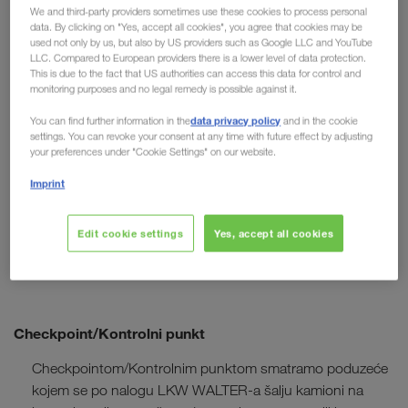
plomba prostora) ili na koleto (= plomba koleta ili paketa).
We and third-party providers sometimes use these cookies to process personal
data. By clicking on "Yes, accept all cookies", you agree that cookies may be
used not only by us, but also by US providers such as Google LLC and YouTube
LLC. Compared to European providers there is a lower level of data protection.
CEMT-dozvola
This is due to the fact that US authorities can access this data for control and
monitoring purposes and no legal remedy is possible against it.
CEMT = Conférence Européenne des Ministres des
Transports (Europska konferencija ministara prometa)
data privacy policy
You can find further information in the
and in the cookie
settings. You can revoke your consent at any time with future effect by adjusting
your preferences under "Cookie Settings" on our website.
Broj i podjela zemalja u pogledu dozvola CEMT svake se
Imprint
godine određuje na temelju rezolucije Europske
konferencije ministara prometa (Međunarodni prometni
forum ITF). Ova dozvola omogućuje obavljanje
Edit cookie settings
Yes, accept all cookies
profesionalnih cestovnih prijevoza između 45 zemalja
članica CEMT-a.
Checkpoint/Kontrolni punkt
Checkpointom/Kontrolnim punktom smatramo poduzeće
kojem se po nalogu LKW WALTER-a šalju kamioni na