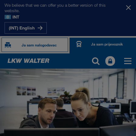
We believe that we can offer you a better version of this
website.
INT
(INT) English
Ja sam prijevoznik
Ja sam nalogodavac
O NAMA
Informacije o poduzeću
SHEQ-menadžment
Društvena odgovornost