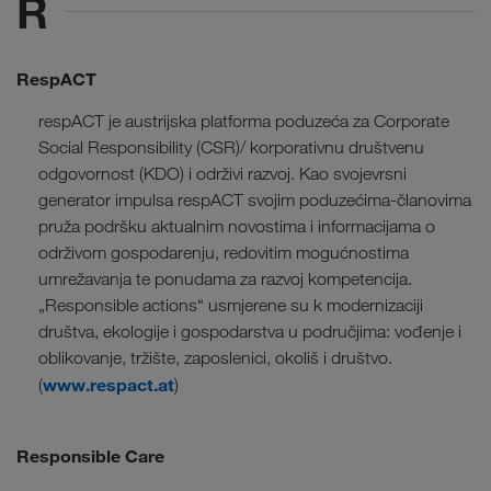
R
RespACT
respACT je austrijska platforma poduzeća za Corporate
Social Responsibility (CSR)/ korporativnu društvenu
odgovornost (KDO) i održivi razvoj. Kao svojevrsni
generator impulsa respACT svojim poduzećima-članovima
pruža podršku aktualnim novostima i informacijama o
održivom gospodarenju, redovitim mogućnostima
umrežavanja te ponudama za razvoj kompetencija.
„Responsible actions“ usmjerene su k modernizaciji
društva, ekologije i gospodarstva u područjima: vođenje i
oblikovanje, tržište, zaposlenici, okoliš i društvo.
www.respact.at
(
)
Responsible Care
HR