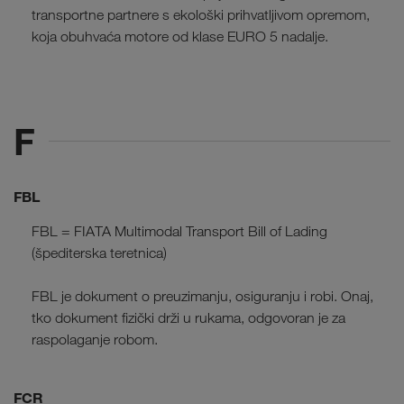
transportne partnere s ekološki prihvatljivom opremom,
koja obuhvaća motore od klase EURO 5 nadalje.
F
FBL
FBL = FIATA Multimodal Transport Bill of Lading
(špediterska teretnica)
FBL je dokument o preuzimanju, osiguranju i robi. Onaj,
tko dokument fizički drži u rukama, odgovoran je za
raspolaganje robom.
FCR