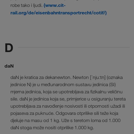
(www.cit-
robe tako i ljudi.
rail.org/de/eisenbahntransportrecht/cotif/)
D
daN
daN je kratica za dekanewton. Newton [ˈnjuːtn] (oznaka
jedinice N) je u međunarodnom sustavu jedinica (SI)
mjerna jedinica, koja se upotrebljava za fizikalnu veličinu
sile. daN je jedinica koja se, primjerice u osiguranju tereta
upotrebljava za navođenje nosivosti ili otpornosti užadi ili
pojaseva za puknuće. Odgovara otprilike sili teže koja
djeluje na masu od 1 kg. Uže s teretom loma od 1.000
daN stoga može nositi otprilike 1.000 kg.