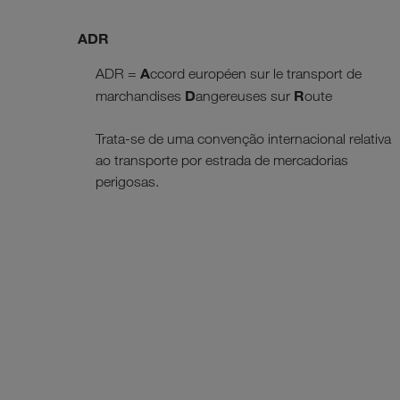
ADR
A
ADR =
ccord européen sur le transport de
D
R
marchandises
angereuses sur
oute
Trata-se de uma convenção internacional relativa
ao transporte por estrada de mercadorias
perigosas.