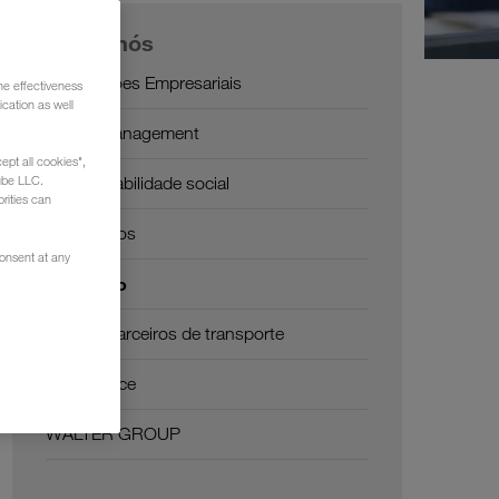
Sobre nós
Informações Empresariais
he effectiveness
cation as well
SHEQ-Management
ept all cookies",
Responsabilidade social
ube LLC.
rities can
Certificados
consent at any
Glossário
FAQ de parceiros de transporte
Compliance
WALTER GROUP