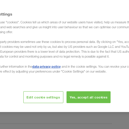
ettings
use "cookies". Cookies tell us which areas of our website users have visited, help us measure t
g and web searches and give us insight into user behaviour so that we can optimise our communi
sing offer.
party providers sometimes use these cookies to process personal data. By clicking on "Yes, acc
at cookies may be used not only by us, but also by US providers such as Google LLC and YouT
uropean providers there is a lower level of data protection. This is due to the fact that US autho
ata for control and monitoring purposes and no legal remedy is possible against it.
tantes à volta do tema do transporte. Informe-se agora!
data privacy policy
urther information in the
and in the cookie settings. You can revoke your 
ure effect by adjusting your preferences under "Cookie Settings" on our website.
R
S
T
U
V
Edit cookie settings
Yes, accept all cookies