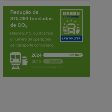
Redução de
375.294 toneladas
de CO
2
Desde 2013, duplicámos
o número de operações
de transporte combinado.
2024
592.848*
2013
254,045*
*Número de transportes