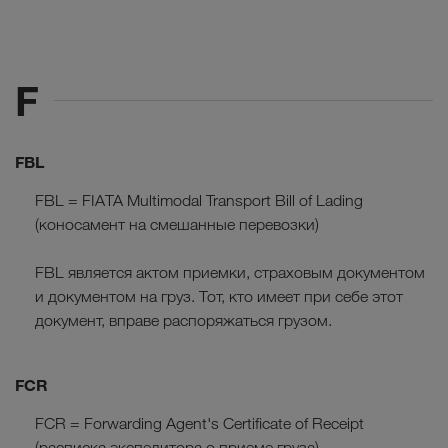
F
FBL
FBL = FIATA Multimodal Transport Bill of Lading
(коносамент на смешанные перевозки)
FBL является актом приемки, страховым документом
и документом на груз. Тот, кто имеет при себе этот
документ, вправе распоряжаться грузом.
FCR
FCR = Forwarding Agent's Certificate of Receipt
(расписка экспедитора о приеме груза)