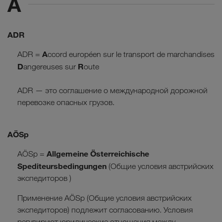
A
ADR
A
ADR =
ccord européen sur le transport de marchandises
D
R
angereuses sur
oute
ADR — это соглашение о международной дорожной
перевозке опасных грузов.
AÖSp
Allgemeine Österreichische
AÖSp =
Spediteursbedingungen
(Общие условия австрийских
экспедиторов )
Применение AÖSp (Общие условия австрийских
экспедиторов) подлежит согласованию. Условия
регулируют юридические отношения между