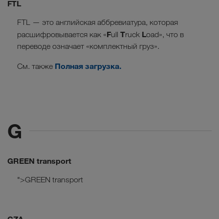
FTL
FTL — это английская аббревиатура, которая
F
T
L
расшифровывается как «
ull
ruck
oad», что в
переводе означает «комплектный груз».
Полная загрузка.
См. также
G
GREEN transport
">GREEN transport
GZA