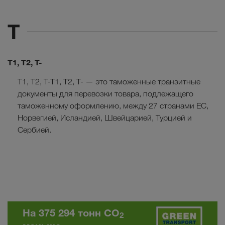
T
T1, T2, T-
T1, T2, T-T1, T2, T- — это таможенные транзитные
документы для перевозки товара, подлежащего
таможенному оформлению, между 27 странами ЕС,
Норвегией, Исландией, Швейцарией, Турцией и
Сербией.
На 375 294 тонн CO
2