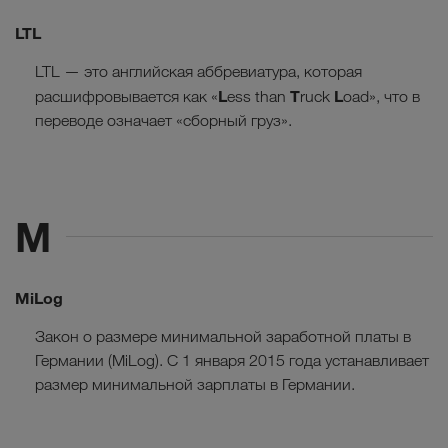
LTL
LTL — это английская аббревиатура, которая
L
T
L
расшифровывается как «
ess than
ruck
oad», что в
переводе означает «сборный груз».
M
MiLog
Закон о размере минимальной заработной платы в
Германии (MiLog). С 1 января 2015 года устанавливает
размер минимальной зарплаты в Германии.