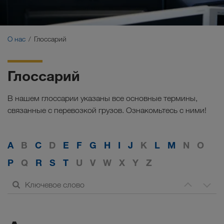
Сертификаты
Глоссарий
О нас
Глоссарий
ЧаВо партнеров-перевозчиков
Глоссарий
Compliance
В нашем глоссарии указаны все основные термины,
WALTER GROUP
связанные с перевозкой грузов. Ознакомьтесь с ними!
A
B
C
D
E
F
G
H
I
J
K
L
M
N
O
P
Q
R
S
T
U
V
W
X
Y
Z