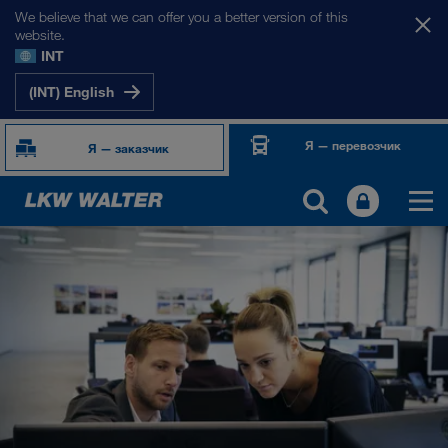
We believe that we can offer you a better version of this
website.
INT
(INT) English
Я — перевозчик
Я — заказчик
О НАС
Информация о компании
Менеджмент SHEQ
Социальная ответственность