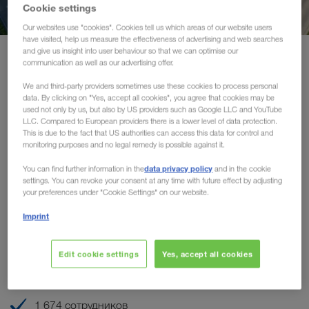
Сертификаты
Cookie settings
Our websites use "cookies". Cookies tell us which areas of our website users
have visited, help us measure the effectiveness of advertising and web searches
Глоссарий
and give us insight into user behaviour so that we can optimise our
О нас
Информация о компании
communication as well as our advertising offer.
ЧаВо партнеров-перевозчиков
We and third-party providers sometimes use these cookies to process personal
Информация о компании
data. By clicking on "Yes, accept all cookies", you agree that cookies may be
used not only by us, but also by US providers such as Google LLC and YouTube
Compliance
LLC. Compared to European providers there is a lower level of data protection.
LKW WALTER — ведущая транспортная
This is due to the fact that US authorities can access this data for control and
monitoring purposes and no legal remedy is possible against it.
WALTER GROUP
организация в Европе по доставке
комплектных грузов
data privacy policy
You can find further information in the
and in the cookie
settings. You can revoke your consent at any time with future effect by adjusting
your preferences under "Cookie Settings" on our website.
Австрийская частная компания (100% в семейной
собственности)
Imprint
Год основания - 1924
С 1986 г. носитель австрийского государственного
Edit cookie settings
Yes, accept all cookies
герба — награды за особые заслуги в области
экономики
1 674 сотрудников