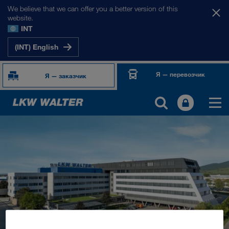
We believe that we can offer you a better version of this
website.
INT
(INT) English
Я — перевозчик
Я — заказчик
О НАС
Информация о компании
Менеджмент SHEQ
Социальная ответственность