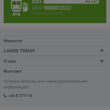
2024
592 848*
2013
254,045*
*количество перевозок
Условия
Новости
TRUCK BUDDY
LOADS TODAY
Найти груз на
Войти в учетную запись
О нас
LOADS TODAY
Узнать больше
Информация о компании
Контакт
Социальная ответственность
Остались вопросы или нужна дополнительная
Менеджмент SHEQ
информация?
+43 5 7777-0