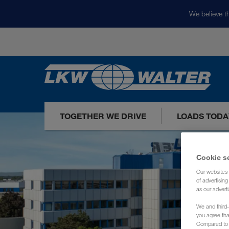
We believe th
TOGETHER WE DRIVE
LOADS TODA
Cookie s
Our websites 
of advertisin
as our adverti
We and third-
you agree th
Compared to E