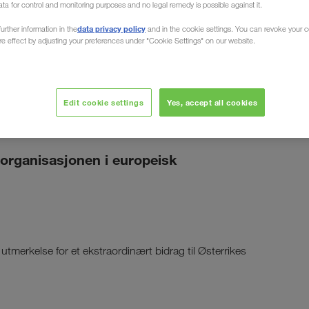
ata for control and monitoring purposes and no legal remedy is possible against it.
data privacy policy
urther information in the
and in the cookie settings. You can revoke your 
ure effect by adjusting your preferences under "Cookie Settings" on our website.
Edit cookie settings
Yes, accept all cookies
rganisasjonen i europeisk
tmerkelse for et ekstraordinært bidrag til Østerrikes
s