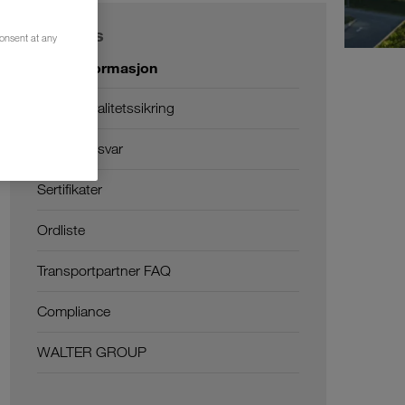
Om oss
consent at any
Firmainformasjon
HMS & kvalitetssikring
Sosialt ansvar
Sertifikater
Ordliste
Transportpartner FAQ
Compliance
WALTER GROUP