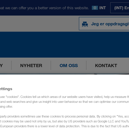
at we can offer you a better version of this website.
INT
(INT) E
Jeg er oppdragsgi
Y
NYHETER
OM OSS
KONTAKT
ettings
use "cookies". Cookies tell us which areas of our website users have visited, help us measure t
g and web searches and give us insight into user behaviour so that we can optimise our communi
sing offer.
party providers sometimes use these cookies to process personal data. By clicking on "Yes, acc
at cookies may be used not only by us, but also by US providers such as Google LLC and YouT
uropean providers there is a lower level of data protection. This is due to the fact that US autho