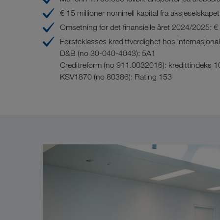
€ 15 millioner nominell kapital fra aksjeselskapet
Omsetning for det finansielle året 2024/2025: €
Førsteklasses kredittverdighet hos internasjona
D&B (no 30-040-4043): 5A1
Creditreform (no 911.0032016): kredittindeks 1
KSV1870 (no 80386): Rating 153