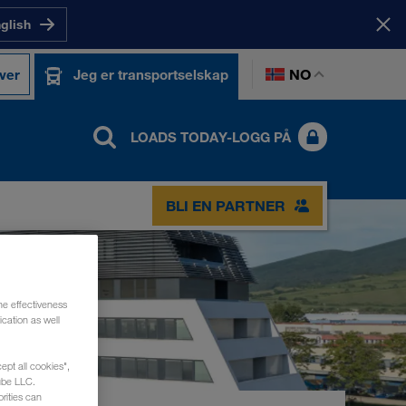
nglish
NO
ver
Jeg er transportselskap
LOADS TODAY-LOGG PÅ
BLI EN PARTNER
he effectiveness
cation as well
ept all cookies",
ube LLC.
rities can