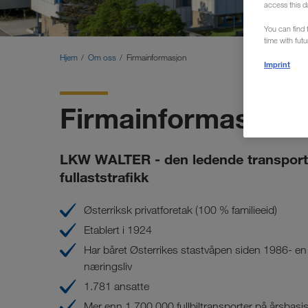
access this d
You can find f
time with fut
Hjem
Om oss
Firmainformasjon
Imprint
Firmainformasjon
LKW WALTER - den ledende transporto
fullaststrafikk
Østerriksk privatforetak (100 % familieeid)
Etablert i 1924
Har båret Østerrikes stastvåpen siden 1986- en u
næringsliv
1.781 ansatte
Mer enn 1.700.000 fullbiltransporter på årsbasi