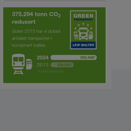
375.294 tonn CO
2
redusert
Siden 2013 har vi doblet
antallet transporter i
kombinert trafikk.
2024
592.848*
2013
254,045*
*Antall transporter