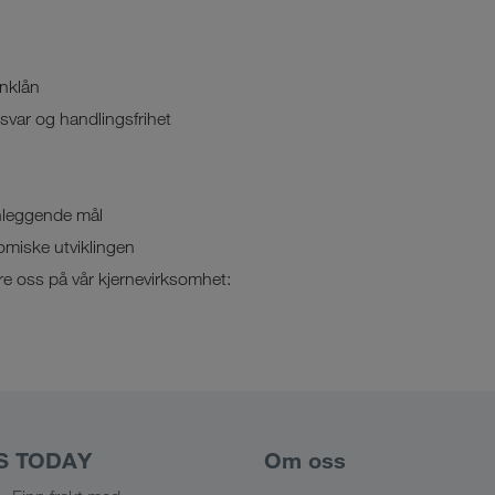
anklån
nsvar og handlingsfrihet
nleggende mål
nomiske utviklingen
e oss på vår kjernevirksomhet:
S TODAY
Om oss