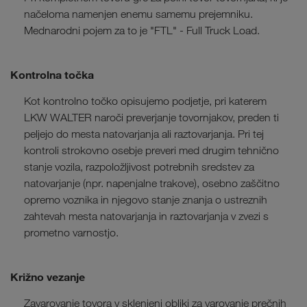
načeloma namenjen enemu samemu prejemniku.
Mednarodni pojem za to je "FTL" - Full Truck Load.
Kontrolna točka
Kot kontrolno točko opisujemo podjetje, pri katerem
LKW WALTER naroči preverjanje tovornjakov, preden ti
peljejo do mesta natovarjanja ali raztovarjanja. Pri tej
kontroli strokovno osebje preveri med drugim tehnično
stanje vozila, razpoložljivost potrebnih sredstev za
natovarjanje (npr. napenjalne trakove), osebno zaščitno
opremo voznika in njegovo stanje znanja o ustreznih
zahtevah mesta natovarjanja in raztovarjanja v zvezi s
prometno varnostjo.
Križno vezanje
Zavarovanje tovora v sklenjeni obliki za varovanje prečnih