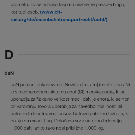
prometu. To se nanaša tako na čezmejne prevoze blaga,
(www.cit-
kot tudi oseb.
rail.org/de/eisenbahntransportrecht/cotif/)
D
daN
daN pomeni dekanewton. Newton [ˈnjuːtn] (enotni znak N)
je v mednarodnem sistemu enot (SI) merska enota, ki se
uporablja za fizikalno velikost moči. daN je enota, ki se npr.
pri varovanju tovora uporablja za navedbo nosilnosti ali
natezne trdnosti vrvi ali pasov. Ustreza približno teži sile, ki
deluje na maso 1 kg. Določena vrv z natezno trdnostjo
1.000 daN lahko tako nosi približno 1.000 kg.