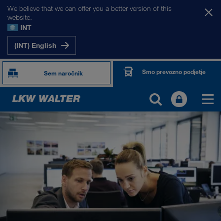
We believe that we can offer you a better version of this
website.
INT
(INT) English
Smo prevozno podjetje
Sem naročnik
O NAS
Informacije o podjetju
SHEQ-management
Družbena odgovornost