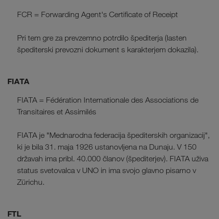
FCR = Forwarding Agent's Certificate of Receipt
Pri tem gre za prevzemno potrdilo špediterja (lasten
špediterski prevozni dokument s karakterjem dokazila).
FIATA
FIATA = Fédération Internationale des Associations de
Transitaires et Assimilés
FIATA je "Mednarodna federacija špediterskih organizacij",
ki je bila 31. maja 1926 ustanovljena na Dunaju. V 150
državah ima pribl. 40.000 članov (špediterjev). FIATA uživa
status svetovalca v UNO in ima svojo glavno pisarno v
Zürichu.
FTL