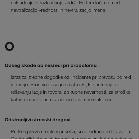
nakladanja in razkladanja zadrži. Pri tem ločimo med
nevtralizacijo vrednosti in nevtralizacijo imena.
O
Obseg škode ob nesreči pri brodolomu
Izraz za izredne dogodke oz. incidente pri prevozu po reki
in morju. Storitve obsega so stroški, ki nastanejo ob
reševanju ladje in tovora iz skupne nevarnosti, za stroške
katerih jamčita lastnik ladje in tovora v enaki meri.
Odstranljivi stranski drogovi
Pri tem gre za stojala v prikolici, ki so sidrana v dno vozila.
Odstranljivi stranski drogovi so namenjeni kot sredstvo za