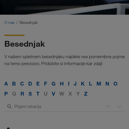
Certifikati
Besednjak
O nas
Besednjak
Transportni partner-FAQ
Besednjak
Compliance
V našem spletnem besednjaku najdete vse pomembne pojme
WALTER GROUP
na temo prevozov. Pridobite si informacije kar zdaj!
A
B
C
D
E
F
G
H
I
J
K
L
M
N
O
P
Q
R
S
T
U
V
W
X
Y
Z