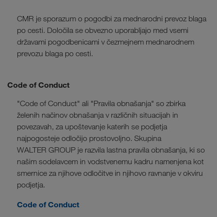
CMR je sporazum o pogodbi za mednarodni prevoz blaga
po cesti. Določila se obvezno uporabljajo med vsemi
državami pogodbenicami v čezmejnem mednarodnem
prevozu blaga po cesti.
Code of Conduct
"Code of Conduct" ali "Pravila obnašanja" so zbirka
želenih načinov obnašanja v različnih situacijah in
povezavah, za upoštevanje katerih se podjetja
najpogosteje odločijo prostovoljno. Skupina
WALTER GROUP je razvila lastna pravila obnašanja, ki so
našim sodelavcem in vodstvenemu kadru namenjena kot
smernice za njihove odločitve in njihovo ravnanje v okviru
podjetja.
Code of Conduct