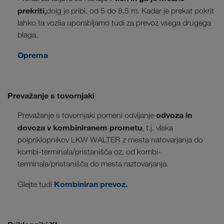
prekriti,
dolg je pribl. od 5 do 8,5 m. Kadar je prekat pokrit
lahko ta vozila uporabljamo tudi za prevoz vsega drugega
blaga.
Oprema
Prevažanje s tovornjaki
odvoza in
Prevažanje s tovornjaki pomeni odvijanje
dovoza v kombiniranem prometu
, t.j. vleka
polpriklopnikov LKW WALTER z mesta natovarjanja do
kombi-terminala/pristanišča oz. od kombi-
terminala/pristanišča do mesta raztovarjanja.
Kombiniran prevoz.
Glejte tudi
SL