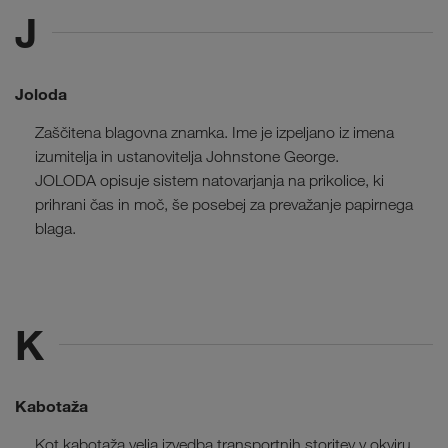
J
Joloda
Zaščitena blagovna znamka. Ime je izpeljano iz imena
izumitelja in ustanovitelja Johnstone George.
JOLODA opisuje sistem natovarjanja na prikolice, ki
prihrani čas in moč, še posebej za prevažanje papirnega
blaga.
K
Kabotaža
Kot kabotaža velja izvedba transportnih storitev v okviru