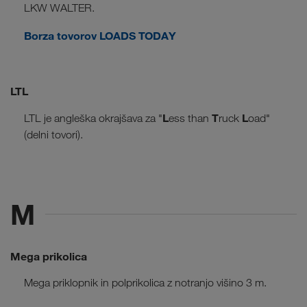
LKW WALTER.
Borza tovorov LOADS TODAY
LTL
L
T
L
LTL je angleška okrajšava za "
ess than
ruck
oad"
(delni tovori).
M
Mega prikolica
Mega priklopnik in polprikolica z notranjo višino 3 m.