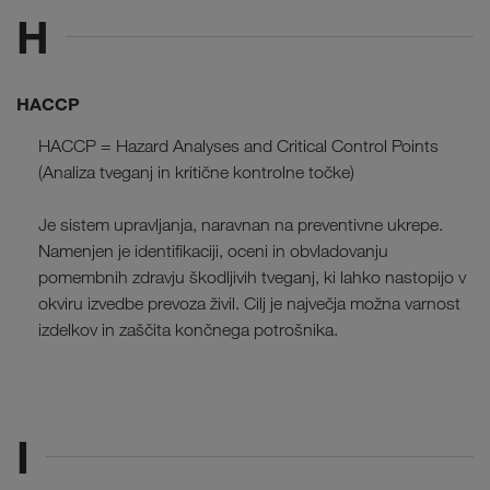
H
HACCP
HACCP = Hazard Analyses and Critical Control Points
(Analiza tveganj in kritične kontrolne točke)
Je sistem upravljanja, naravnan na preventivne ukrepe.
Namenjen je identifikaciji, oceni in obvladovanju
pomembnih zdravju škodljivih tveganj, ki lahko nastopijo v
okviru izvedbe prevoza živil. Cilj je največja možna varnost
izdelkov in zaščita končnega potrošnika.
I