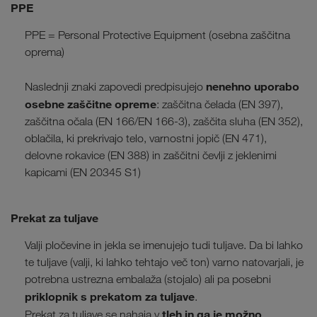
PPE
PPE = Personal Protective Equipment (osebna zaščitna
oprema)
nenehno uporabo
Naslednji znaki zapovedi predpisujejo
osebne zaščitne opreme
: zaščitna čelada (EN 397),
zaščitna očala (EN 166/EN 166-3), zaščita sluha (EN 352),
oblačila, ki prekrivajo telo, varnostni jopič (EN 471),
delovne rokavice (EN 388) in zaščitni čevlji z jeklenimi
kapicami (EN 20345 S1)
Prekat za tuljave
Valji pločevine in jekla se imenujejo tudi tuljave. Da bi lahko
te tuljave (valji, ki lahko tehtajo več ton) varno natovarjali, je
potrebna ustrezna embalaža (stojalo) ali pa posebni
priklopnik s prekatom za tuljave
.
tleh in ga je možno
Prekat za tuljave se nahaja v