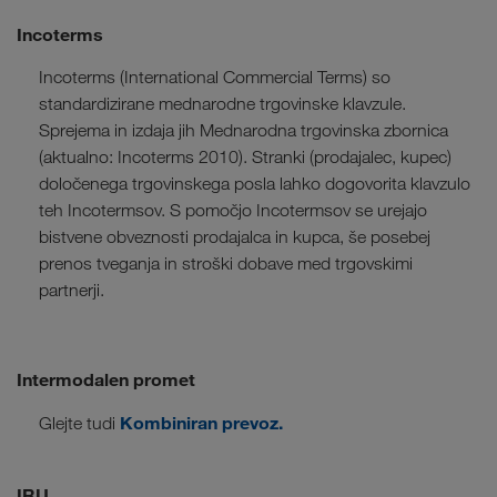
Incoterms
Incoterms (International Commercial Terms) so
standardizirane mednarodne trgovinske klavzule.
Sprejema in izdaja jih Mednarodna trgovinska zbornica
(aktualno: Incoterms 2010). Stranki (prodajalec, kupec)
določenega trgovinskega posla lahko dogovorita klavzulo
teh Incotermsov. S pomočjo Incotermsov se urejajo
bistvene obveznosti prodajalca in kupca, še posebej
prenos tveganja in stroški dobave med trgovskimi
partnerji.
Intermodalen promet
Kombiniran prevoz
.
Glejte tudi
IRU