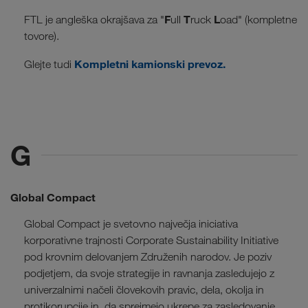
F
T
L
FTL je angleška okrajšava za "
ull
ruck
oad" (kompletne
tovore).
Kompletni kamionski prevoz.
Glejte tudi
G
Global Compact
Global Compact je svetovno največja iniciativa
korporativne trajnosti Corporate Sustainability Initiative
pod krovnim delovanjem Združenih narodov. Je poziv
podjetjem, da svoje strategije in ravnanja zasledujejo z
univerzalnimi načeli človekovih pravic, dela, okolja in
protikorupcije in, da sprejmejo ukrepe za zasledovanje