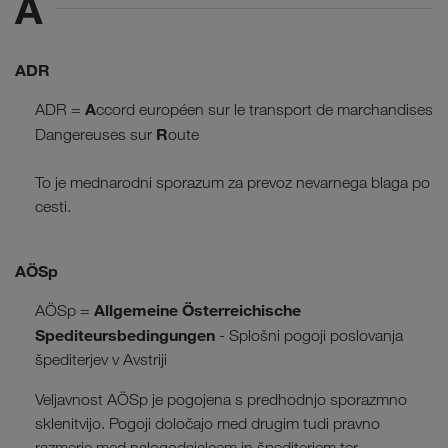
A
ADR
A
ADR =
ccord européen sur le transport de marchandises
R
Dangereuses sur
oute
To je mednarodni sporazum za prevoz nevarnega blaga po
cesti.
AÖSp
Allgemeine Österreichische
AÖSp =
Spediteursbedingungen
- Splošni pogoji poslovanja
špediterjev v Avstriji
Veljavnost AÖSp je pogojena s predhodnjo sporazmno
sklenitvijo. Pogoji določajo med drugim tudi pravno
razmerje med nalogodajalcem in špediterjem ter