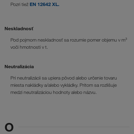
EN 12642 XL.
Pozri tiež
Neskladnosť
Pod pojmom neskladnosť sa rozumie pomer objemu v m³
voči hmotnosti v t.
Neutralizácia
Pri neutralizácii sa upiera pôvod alebo určenie tovaru
miesta nakládky a/alebo vykládky. Pritom sa rozlišuje
medzi neutralizáciou hodnoty alebo názvu.
O