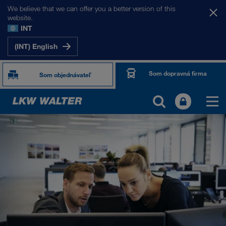
We believe that we can offer you a better version of this
website.
INT
(INT) English
Som dopravná firma
Som objednávateľ
O NÁS
Informácia o firme
SHEQ-Manažment
Sociálna zodpovednosť