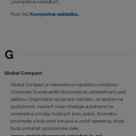
(„kompletná nakládka“).
Kompletná nakládka.
Pozri tiež
G
Global Compact
Global Compact je celosvetovo najväčšou iniciatívou
Corporate Sustainability (korporačnej udržateľnosti) pod
záštitou Organizácie spojených národov. Je apelom na
spoločnosti, nastaviť svoje stratégie a jednanie na
univerzálne princípy ľudských práv, práce, životného
prostredia a boja proti korupcii a urobiť opatrenia, ktoré
budú poháňať spoločenské ciele.
www.unglobalcompact.org/what-is-gc
(
)