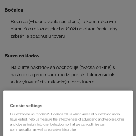
Bočnica
Bočnica (=bočná vonkajšia stena) je konštrukčným
ohraničením ložnej plochy. Slúži na ohraničenie, aby
zabránila spadnutiu tovaru.
Burza nákladov
Na burze nákladov sa obchoduje (zväčša on-line) s
nákladmi a prepravami medzi ponúkateľmi zásielok
a dopytovateľmi s nákladným priestorom.
Cookie settings
C
Our websites use "cookies". Cookies tell us which areas of our website users
have visited, help us measure the effectiveness of advertising and web searches
and give us insight into user behaviour so that we can optimise our
communication as well as our advertising offer.
CIM