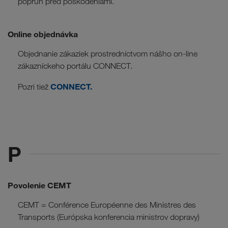
popruh pred poškodeniami.
Online objednávka
Objednanie zákaziek prostredníctvom nášho on-line
zákazníckeho portálu CONNECT.
CONNECT.
Pozri tiež
P
Povolenie CEMT
CEMT = Conférence Européenne des Ministres des
SK
Transports (Európska konferencia ministrov dopravy)