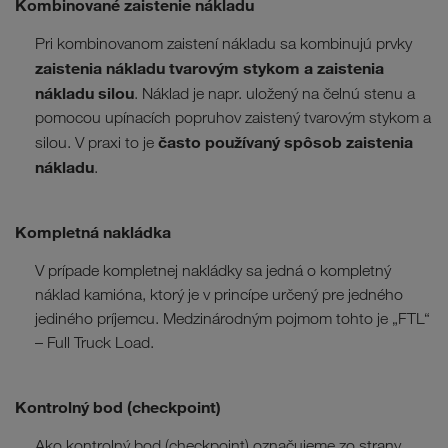
Kombinované zaistenie nákladu
Pri kombinovanom zaistení nákladu sa kombinujú prvky
zaistenia nákladu tvarovým stykom a zaistenia
nákladu silou
. Náklad je napr. uložený na čelnú stenu a
pomocou upínacích popruhov zaistený tvarovým stykom a
často používaný spôsob zaistenia
silou. V praxi to je
nákladu
.
Kompletná nakládka
V prípade kompletnej nakládky sa jedná o kompletný
náklad kamióna, ktorý je v princípe určený pre jedného
jediného príjemcu. Medzinárodným pojmom tohto je „FTL“
– Full Truck Load.
Kontrolný bod (checkpoint)
Ako kontrolný bod (checkpoint) označujeme zo strany