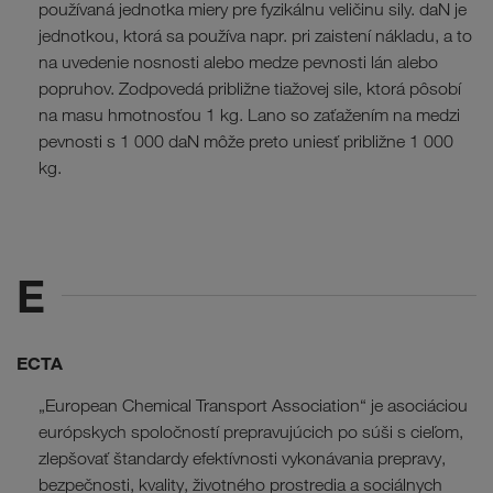
používaná jednotka miery pre fyzikálnu veličinu sily. daN je
jednotkou, ktorá sa používa napr. pri zaistení nákladu, a to
na uvedenie nosnosti alebo medze pevnosti lán alebo
popruhov. Zodpovedá približne tiažovej sile, ktorá pôsobí
na masu hmotnosťou 1 kg. Lano so zaťažením na medzi
pevnosti s 1 000 daN môže preto uniesť približne 1 000
kg.
E
ECTA
„European Chemical Transport Association“ je asociáciou
európskych spoločností prepravujúcich po súši s cieľom,
zlepšovať štandardy efektívnosti vykonávania prepravy,
bezpečnosti, kvality, životného prostredia a sociálnych