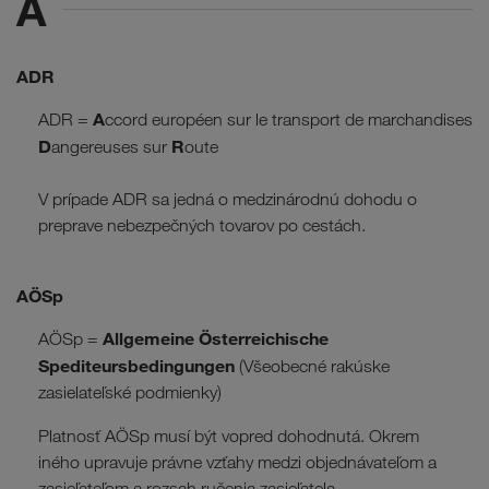
A
ADR
A
ADR =
ccord européen sur le transport de marchandises
D
R
angereuses sur
oute
V prípade ADR sa jedná o medzinárodnú dohodu o
preprave nebezpečných tovarov po cestách.
AÖSp
Allgemeine Österreichische
AÖSp =
Spediteursbedingungen
(Všeobecné rakúske
zasielateľské podmienky)
Platnosť AÖSp musí být vopred dohodnutá. Okrem
iného upravuje právne vzťahy medzi objednávateľom a
zasieľateľom a rozsah ručenia zasieľatela.