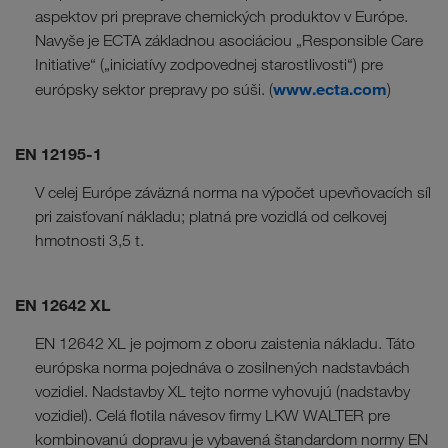
aspektov pri preprave chemických produktov v Európe.
Navyše je ECTA základnou asociáciou „Responsible Care
Initiative“ („iniciatívy zodpovednej starostlivosti“) pre
www.ecta.com
európsky sektor prepravy po súši. (
)
EN 12195-1
V celej Európe záväzná norma na výpočet upevňovacích síl
pri zaisťovaní nákladu; platná pre vozidlá od celkovej
hmotnosti 3,5 t.
EN 12642 XL
EN 12642 XL je pojmom z oboru zaistenia nákladu. Táto
európska norma pojednáva o zosilnených nadstavbách
vozidiel. Nadstavby XL tejto norme vyhovujú (nadstavby
vozidiel). Celá flotila návesov firmy LKW WALTER pre
kombinovanú dopravu je vybavená štandardom normy EN