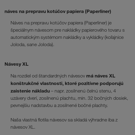
náves na prepravu kotúčov papiera (Paperliner)
Náves na prepravu kotúčov papiera (Paperliner) je
špeciálnym návesom pre nakládky papierového tovaru s
automatickým systémom nakládky a vykládky (koľajnice
Joloda, sane Joloda).
Návesy XL
má náves XL
Na rozdiel od štandardných návesov
konštrukčné vlastnosti, ktoré pozitívne podporujú
zaistenie nákladu
– napr. zosilnenú čelnú stenu, 4
uzávery dverí, zosilnenú plachtu, min. 32 bočných dosiek,
pevnejšiu nadstavbu a zosilnené bočné plachty.
Naša vlastná flotila návesov sa skladá výhradne iba z
návesov XL.