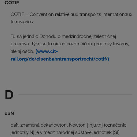
COTIF
COTIF = Convention relative aux transports internationaux
ferroviaries
Tu sa jedná o Dohodu o medzinárodnej železničnej
preprave. Týka sa to nielen cezhraničnej prepravy tovarov,
(www.cit-
ale aj osôb.
rail.org/de/eisenbahntransportrecht/cotif/)
D
daN
daN znamená dekanewton. Newton [ˈnjuːtn] (označenie
jednotky N) je v medzinárodnej sústave jednotiek (SI)