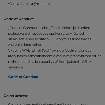
všetkými zmluvnými štátmi.
Code of Conduct
„Code of Conduct“ alebo „Etický kódex“ je zbierkou
požadovaných spôsobov správania sa v rôznych
situáciách a súvislostiach, ku ktorým sa firmy zväčša
zaväzujú dobrovoľne.
Skupina WALTER GROUP vyvinula Code of Conduct,
ktorý našim zamestnancom a vedúcim pracovníkom pri ich
rozhodnutiach a ich podnikateľskom jednaní slúži ako
smernica.
Code of Conduct
Colná uzávera
Colnú uzáveru (colnú plombu) môžu colné orgány