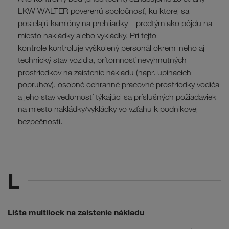
LKW WALTER poverenú spoločnosť, ku ktorej sa
posielajú kamióny na prehliadky – predtým ako pôjdu na
miesto nakládky alebo vykládky. Pri tejto
kontrole kontroluje vyškolený personál okrem iného aj
technický stav vozidla, prítomnosť nevyhnutných
prostriedkov na zaistenie nákladu (napr. upínacích
popruhov), osobné ochranné pracovné prostriedky vodiča
a jeho stav vedomostí týkajúci sa príslušných požiadaviek
na miesto nakládky/vykládky vo vzťahu k podnikovej
bezpečnosti.
L
Lišta multilock na zaistenie nákladu