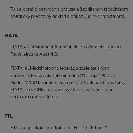
Tu sa jedná o potvrdenie prevzatia špeditérom (špeditérom
špecifický prepravný doklad s dokazujúcim charakterom).
FIATA
FIATA = Fédération Internationale des Associations de
Transitaires et Assimilés
FIATA je „Medzinárodná federácia zasielateľských
združení“, ktorá bola založená dňa 31. mája 1926 vo
Viedni. V 150 krajinách má cca 40 000 členov (špeditérov).
FIATA má v OSN poradenský stav a svoju ústrednú
kanceláriu má v Zürichu.
FTL
F
T
L
FTL je anglickou skratkou pre „
ull
ruck
oad“