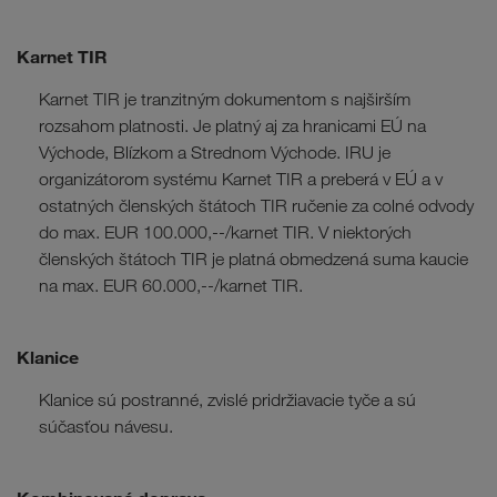
Karnet TIR
Karnet TIR je tranzitným dokumentom s najširším
rozsahom platnosti. Je platný aj za hranicami EÚ na
Východe, Blízkom a Strednom Východe. IRU je
organizátorom systému Karnet TIR a preberá v EÚ a v
ostatných členských štátoch TIR ručenie za colné odvody
do max. EUR 100.000,--/karnet TIR. V niektorých
členských štátoch TIR je platná obmedzená suma kaucie
na max. EUR 60.000,--/karnet TIR.
Klanice
Klanice sú postranné, zvislé pridržiavacie tyče a sú
súčasťou návesu.