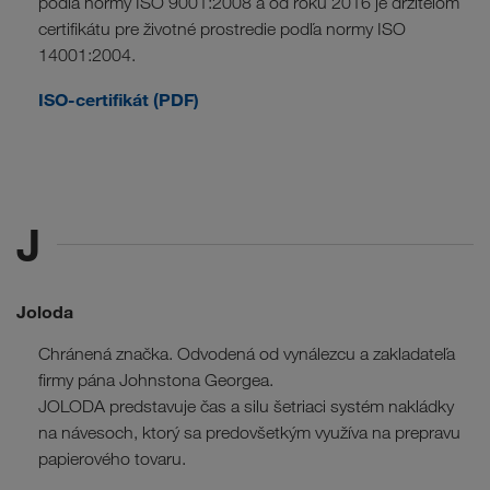
podľa normy ISO 9001:2008 a od roku 2016 je držiteľom
certifikátu pre životné prostredie podľa normy ISO
14001:2004.
ISO-certifikát (PDF)
J
Joloda
Chránená značka. Odvodená od vynálezcu a zakladateľa
firmy pána Johnstona Georgea.
JOLODA predstavuje čas a silu šetriaci systém nakládky
na návesoch, ktorý sa predovšetkým využíva na prepravu
papierového tovaru.