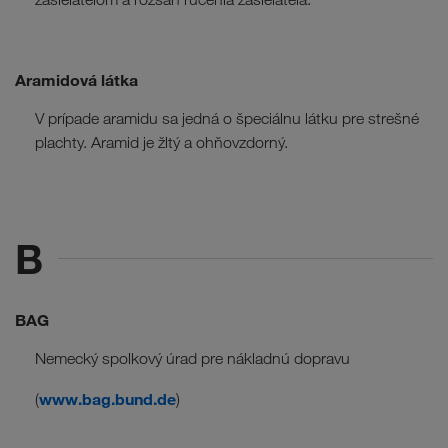
Aramidová látka
V prípade aramidu sa jedná o špeciálnu látku pre strešné
plachty. Aramid je žltý a ohňovzdorný.
B
BAG
Nemecký spolkový úrad pre nákladnú dopravu
www.bag.bund.de
(
)