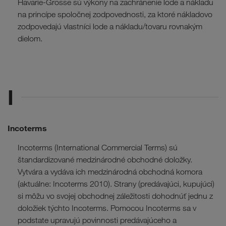
Havarie-Grosse sú výkony na zachránenie lode a nákladu
na princípe spoločnej zodpovednosti, za ktoré nákladovo
zodpovedajú vlastníci lode a nákladu/tovaru rovnakým
dielom.
I
Incoterms
Incoterms (International Commercial Terms) sú
štandardizované medzinárodné obchodné doložky.
Vytvára a vydáva ich medzinárodná obchodná komora
(aktuálne: Incoterms 2010). Strany (predávajúci, kupujúci)
si môžu vo svojej obchodnej záležitosti dohodnúť jednu z
doložiek týchto Incoterms. Pomocou Incoterms sa v
podstate upravujú povinnosti predávajúceho a