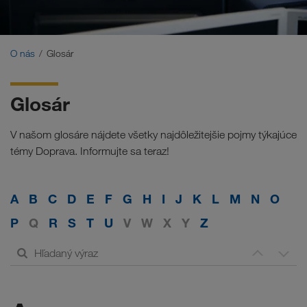
Certifikáty
Glosár
O nás
Glosár
Často kladené otázky dopravných partnerov
Glosár
Compliance
V našom glosáre nájdete všetky najdôležitejšie pojmy týkajúce
WALTER GROUP
témy Doprava. Informujte sa teraz!
A
B
C
D
E
F
G
H
I
J
K
L
M
N
O
P
Q
R
S
T
U
V
W
X
Y
Z