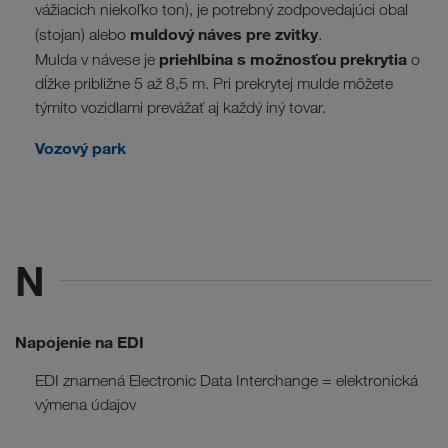
vážiacich niekoľko ton), je potrebný zodpovedajúci obal
muldový náves pre zvitky
(stojan) alebo
.
priehlbina s možnosťou prekrytia
Mulda v návese je
o
dĺžke približne 5 až 8,5 m. Pri prekrytej mulde môžete
týmito vozidlami prevážať aj každý iný tovar.
Vozový park
N
Napojenie na EDI
EDI znamená Electronic Data Interchange = elektronická
výmena údajov