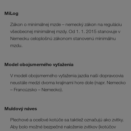
MiLog
Zákon o minimálnej mzde – nemecký zákon na reguláciu
všeobecnej minimálnej mzdy. Od 1. 1. 2015 stanovuje v
Nemecku celoplošnú zákonom stanovenú minimálnu
mzdu.
Model obojsmerného vyťaženia
V modeli obojsmerného vyťaženia jazdia naši dopravcovia
neustále medzi dvoma krajinami hore dole (napr. Nemecko
– Francúzsko – Nemecko).
Muldový náves
Plechové a oceľové kotúče sa taktiež označujú ako zvitky.
Aby bolo možné bezpečné naloženie zvitkov (kotúčov