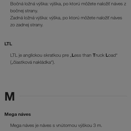
Bočná ložná výška: výška, po ktorú môžete naložiť náves z
bočnej strany.
Zadná ložná výška: výška, po ktorú môžete naložiť náves
zo zadnej strany.
LTL
L
T
L
LTL je anglickou skratkou pre „
ess than
ruck
oad“
(„čiastková nakládka“).
M
Mega náves
Mega náves je náves s vnútornou výškou 3 m.