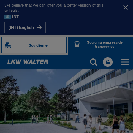
We believe that we can offer you a better version of this
website.
INT
(INT) English
Sou uma empresa de
Sou cliente
transportes
SOBRE NÓS
Informações Empresariais
SHEQ-Management
Responsabilidade social