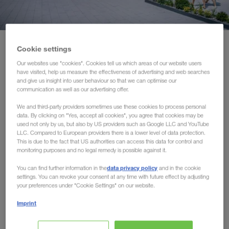
Certificados
Glossário
Home
Sobre nós
Cookie settings
FAQ de parceiros de transporte
Our websites use "cookies". Cookies tell us which areas of our website users
have visited, help us measure the effectiveness of advertising and web searches
Sobre nós
and give us insight into user behaviour so that we can optimise our
Compliance
communication as well as our advertising offer.
nossa principal atividade de negócio
A
consiste na
We and third-party providers sometimes use these cookies to process personal
WALTER GROUP
data. By clicking on "Yes, accept all cookies", you agree that cookies may be
organização de transportes de cargas completas por
used not only by us, but also by US providers such as Google LLC and YouTube
estrada e através do
tráfego combinado
em toda a
LLC. Compared to European providers there is a lower level of data protection.
This is due to the fact that US authorities can access this data for control and
Europa
de e para a Rússia, a Ásia Central
,
Médio
,
o
monitoring purposes and no legal remedy is possible against it.
Oriente e o Norte de África.
data privacy policy
You can find further information in the
and in the cookie
settings. You can revoke your consent at any time with future effect by adjusting
your preferences under "Cookie Settings" on our website.
Imprint