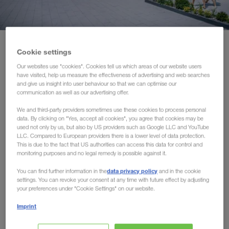
Zertifikate
Glossar
Home
Über uns
Cookie settings
Transportpartner-FAQ
Our websites use "cookies". Cookies tell us which areas of our website users
have visited, help us measure the effectiveness of advertising and web searches
Über uns
and give us insight into user behaviour so that we can optimise our
Compliance
communication as well as our advertising offer.
Kerngeschäft
Organisation von
Unser
ist die
We and third-party providers sometimes use these cookies to process personal
WALTER GROUP
Komplettladungs-Transporten auf der Straße und im
data. By clicking on "Yes, accept all cookies", you agree that cookies may be
used not only by us, but also by US providers such as Google LLC and YouTube
Kombinierten Verkehr
Europa
von und
in ganz
sowie
LLC. Compared to European providers there is a lower level of data protection.
nach Russland
Zentralasien
Nahen Osten
,
, dem
und
This is due to the fact that US authorities can access this data for control and
monitoring purposes and no legal remedy is possible against it.
Nordafrika
.
data privacy policy
You can find further information in the
and in the cookie
settings. You can revoke your consent at any time with future effect by adjusting
your preferences under "Cookie Settings" on our website.
Imprint