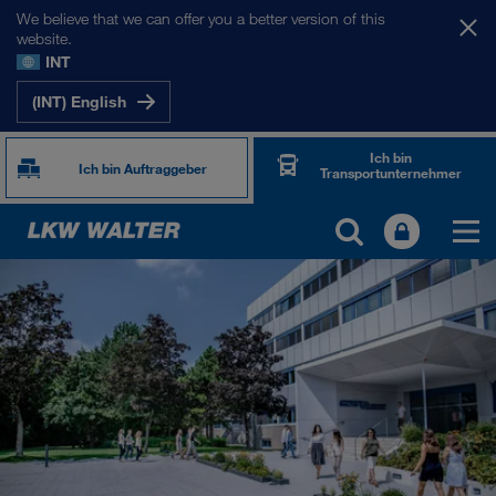
We believe that we can offer you a better version of this
website.
INT
(INT) English
Ich bin
Ich bin Auftraggeber
Transportunternehmer
ÜBER UNS
Firmeninformation
SHEQ-Management
Soziale Verantwortung