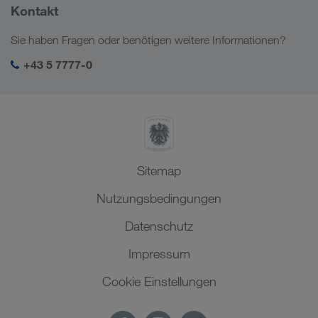
Mehr erfahren
Firmeninformation
Kontakt
Soziale Verantwortung
Sie haben Fragen oder benötigen weitere Informationen?
SHEQ-Management
+43 5 7777-0
Sitemap
Nutzungsbedingungen
Datenschutz
Impressum
Cookie Einstellungen