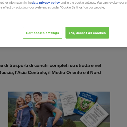
data privacy policy
urther information in the
and in the cookie settings. You can revoke your 
ure effect by adjusting your preferences under "Cookie Settings" on our website.
Edit cookie settings
Yes, accept all cookies
 di trasporti di carichi completi su strada e nel
Russia, l'Asia Centrale, il Medio Oriente e il Nord