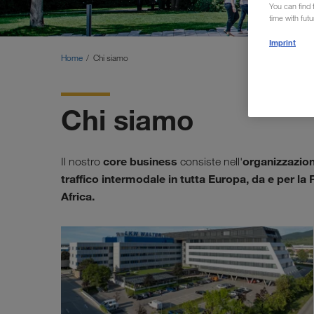
You can find f
time with fut
Imprint
Home
Chi siamo
Chi siamo
core business
organizzazione
Il nostro
consiste nell'
traffico intermodale in tutta Europa, da e per la 
Africa.