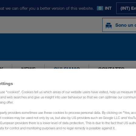
at we can offer you a better version of this website.
INT
(INT) E
Sono un c
Y
NEWS
CHI SIAMO
CONTATTO
ettings
use "cookies". Cookies tell us which areas of our website users have visited, help us measure t
g and web searches and give us insight into user behaviour so that we can optimise our communi
sing offer.
party providers sometimes use these cookies to process personal data. By clicking on "Yes, acc
at cookies may be used not only by us, but also by US providers such as Google LLC and YouT
uropean providers there is a lower level of data protection. This is due to the fact that US autho
ata for control and monitoring purposes and no legal remedy is possible against it.