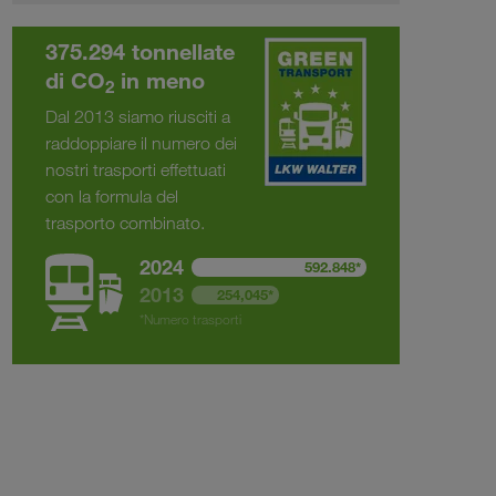
375.294 tonnellate
di CO
in meno
2
Dal 2013 siamo riusciti a
raddoppiare il numero dei
nostri trasporti effettuati
con la formula del
trasporto combinato.
2024
592.848*
2013
254,045*
*Numero trasporti