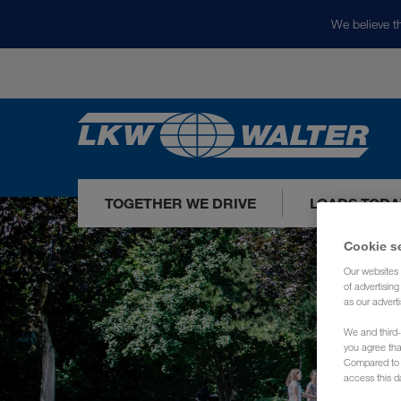
We believe th
TOGETHER WE DRIVE
LOADS TODA
Cookie s
Our websites 
of advertisin
as our adverti
We and third-
you agree th
Compared to E
access this d