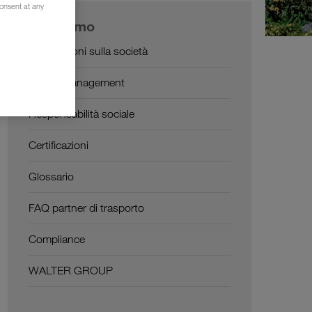
consent at any
Chi siamo
Informazioni sulla società
SHEQ-Management
Responsabilità sociale
Certificazioni
Glossario
FAQ partner di trasporto
Compliance
WALTER GROUP