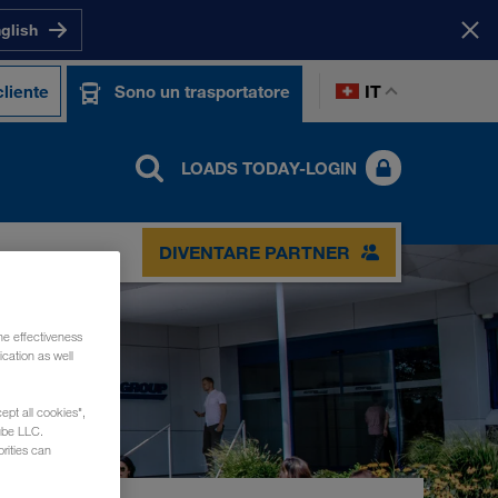
nglish
IT
liente
Sono un trasportatore
LOADS TODAY-LOGIN
DIVENTARE PARTNER
he effectiveness
cation as well
ept all cookies",
ube LLC.
rities can