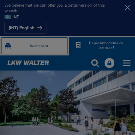
We believe that we can offer you a better version of this
website.
INT
(INT) English
Reprezint o firmă de
Sunt client
transport
DESPRE NOI
Informații despre firma noastră
Management SHEQ
Responsabilitate socială