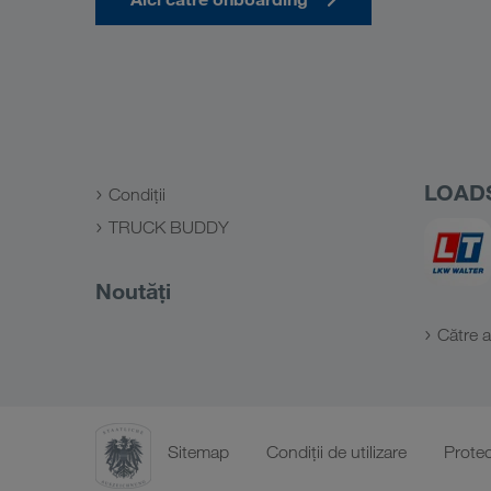
LOAD
Condiții
TRUCK BUDDY
Noutăți
Către a
Sitemap
Condiții de utilizare
Protec