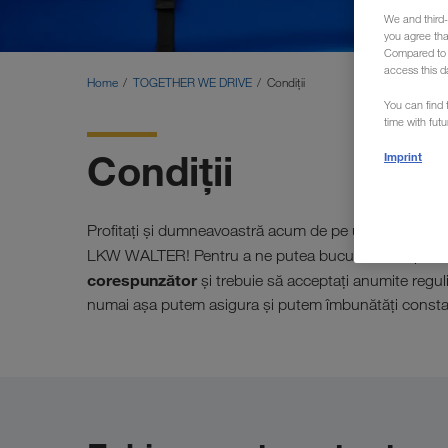
We and third-
you agree th
Compared to E
access this d
Home
TOGETHER WE DRIVE
Condiții
You can find f
time with fut
Condiții
Imprint
posibili
Profitați și dumneavoastră acum de pe urma
LKW WALTER! Pentru a ne putea bucura de un partene
corespunzător
și trebuie să acceptați anumite regul
numai așa putem asigura și putem îmbunătăți constant