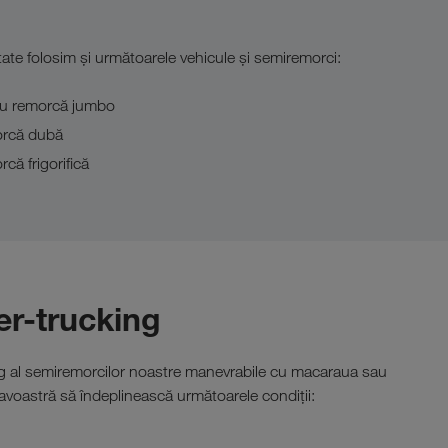
tate folosim și următoarele vehicule și semiremorci:
u remorcă jumbo
rcă dubă
că frigorifică
er-trucking
ng al semiremorcilor noastre manevrabile cu macaraua sau
avoastră să îndeplinească următoarele condiții: