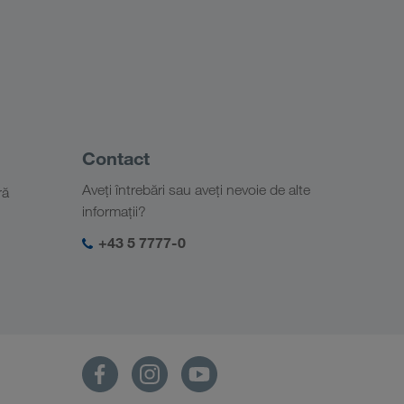
Contact
Aveți întrebări sau aveți nevoie de alte
ră
informații?
+43 5 7777-0