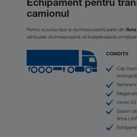
Echipament pentru trans
camionul
flota
Pentru a putea face și dumneavoastră parte din
vehiculele dumneavoastră să îndeplinească următoarel
CONDIȚII
Cap tract
ecologică
Semiremor
Megatrail
minim 33 l
Sistem de 
firma LK
Echipamen