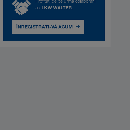
Profitați de pe urma colaborării
LKW WALTER
cu
.
ÎNREGISTRAȚI-VĂ ACUM