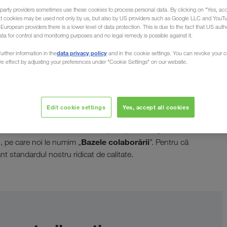
party providers sometimes use these cookies to process personal data. By clicking on "Yes, acc
at cookies may be used not only by us, but also by US providers such as Google LLC and YouT
uropean providers there is a lower level of data protection. This is due to the fact that US autho
ata for control and monitoring purposes and no legal remedy is possible against it.
data privacy policy
urther information in the
and in the cookie settings. You can revoke your 
ure effect by adjusting your preferences under "Cookie Settings" on our website.
Edit cookie settings
Yes, accept all cookies
tăților de activitate, de garanțile și avantajele
echipamentul
riat de succes, trebuie să dispuneți de
Bazele colaborării
i, pe care noi le numim „
”. Pentru că
 standardul nostru ridicat de calitate.