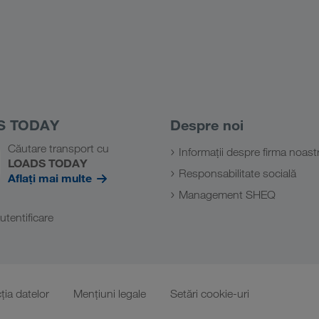
S TODAY
Despre noi
Căutare transport cu
Informații despre firma noast
LOADS TODAY
Responsabilitate socială
Aflați mai multe
Management SHEQ
utentificare
ţia datelor
Mențiuni legale
Setări cookie-uri