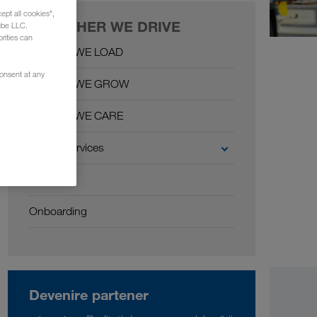
ept all cookies",
TOGETHER WE DRIVE
ube LLC.
rities can
Together WE LOAD
consent at any
Together WE GROW
Together WE CARE
Carrier Services
Condiții
Onboarding
Devenire partener