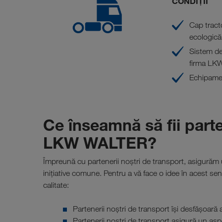
CONDIȚII
Cap tract
ecologică
Sistem de 
firma LK
Echipamen
Ce înseamnă să fii parte
LKW WALTER?
Împreună cu partenerii noștri de transport, asigurăm u
inițiative comune. Pentru a vă face o idee în acest se
calitate:
Partenerii noștri de transport își desfășoară 
Partenerii noștri de transport asigură un aspe