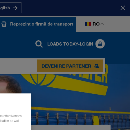
nglish
RO
Reprezint o firmă de transport
LOADS TODAY-LOGIN
DEVENIRE PARTENER
he effectiveness
cation as well