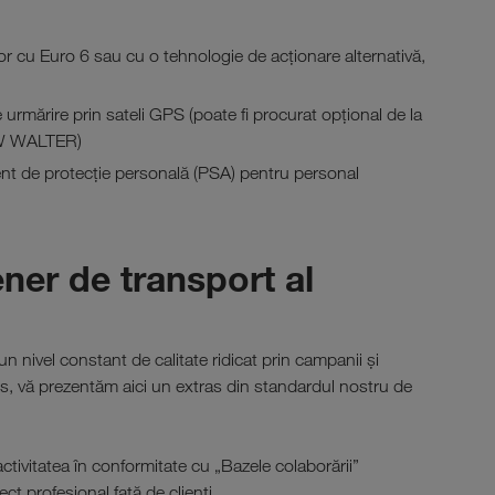
or cu Euro 6 sau cu o tehnologie de acționare alternativă,
urmărire prin sateli GPS (poate fi procurat opțional de la
W WALTER)
t de protecție personală (PSA) pentru personal
ner de transport al
n nivel constant de calitate ridicat prin campanii și
ns, vă prezentăm aici un extras din standardul nostru de
activitatea în conformitate cu „Bazele colaborării”
ct profesional față de clienți