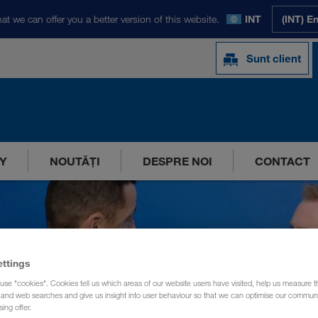
at we can offer you a better version of this website.
INT
(INT) E
Sunt client
Y
NOUTĂȚI
DESPRE NOI
CONTACT
ettings
use "cookies". Cookies tell us which areas of our website users have visited, help us measure t
g and web searches and give us insight into user behaviour so that we can optimise our communi
sing offer.