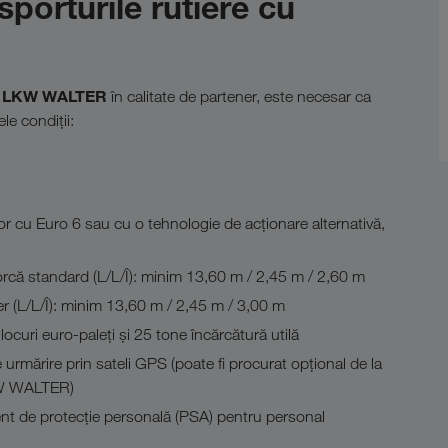
porturile rutiere cu
LKW WALTER
în calitate de partener, este necesar ca
e condiții:
or cu Euro 6 sau cu o tehnologie de acționare alternativă,
că standard (L/L/Î): minim 13,60 m / 2,45 m / 2,60 m
er (L/L/Î): minim 13,60 m / 2,45 m / 3,00 m
ocuri euro-paleți și 25 tone încărcătură utilă
urmărire prin sateli GPS (poate fi procurat opțional de la
W WALTER)
t de protecție personală (PSA) pentru personal