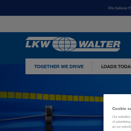
We believe th
TOGETHER WE DRIVE
LOADS TODA
Cookie s
Our websites 
of advertisin
as our adverti