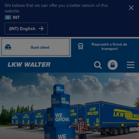
We believe that we can offer you a better version of this
website.
INT
(INT) English
Reprezint o firmă de
Sunt client
transport
TOGETHER WE DRIVE
WE LOAD
WE GROW
WE CARE