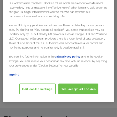
Potențial pentru noi piețe
Our websites use "cookies". Cookies tell us which areas of our website users
have visited, help us measure the effectiveness of advertising and web searches
and give us insight into user behaviour so that we can optimise our
communication as well as our advertising offer.
Succes prin parteneriat
We and third-party providers sometimes use these cookies to process personal
data. By clicking on "Yes, accept all cookies", you agree that cookies may be
used not only by us, but also by US providers such as Google LLC and YouTube
LLC. Compared to European providers there is a lower level of data protection.
This is due to the fact that US authorities can access this data for control and
monitoring purposes and no legal remedy is possible against it.
data privacy policy
You can find further information in the
and in the cookie
settings. You can revoke your consent at any time with future effect by adjusting
your preferences under "Cookie Settings" on our website.
Imprint
Edit cookie settings
Yes, accept all cookies