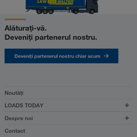
Alăturați-vă.
Deveniți partenerul nostru.
Deveniți partenerul nostru chiar acum
Condiții
Noutăți
TRUCK BUDDY
LOADS TODAY
Căutare transport cu
Către autentificare
Despre noi
LOADS TODAY
Aflați mai multe
Informații despre firma noastră
Contact