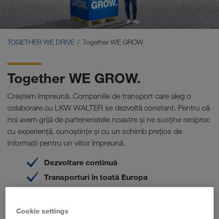
Carrier Services
Onboarding
TOGETHER WE DRIVE
Together WE GROW
Condiții
Together WE GROW.
Creștem împreună. Companiile de transport care aleg o
colaborare cu LKW WALTER se dezvoltă constant. Pentru că
noi avem grijă de parteneriatele noastre și ne susține reciproc
cu experiență, cunoștințe și cu un schimb prețios de
informații pentru un viitor împreună.
Dezvoltare continuă
Transporturi în toată Europa
Parteneriat de lungă durată
Servicii exclusive
Cookie settings