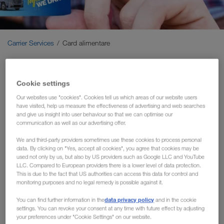
Carrier Services
Onboarding
Carrier Services
Card alimentare
Condiții
Card alimentare
Cookie settings
combustibil pentru partenerii
Our websites use "cookies". Cookies tell us which areas of our website users
have visited, help us measure the effectiveness of advertising and web searches
de transport LKW WALTER
and give us insight into user behaviour so that we can optimise our
communication as well as our advertising offer.
LKW WALTER oferă unor parteneri de transport selectați
We and third-party providers sometimes use these cookies to process personal
carduri de alimentare cu avantaje speciale.
data. By clicking on "Yes, accept all cookies", you agree that cookies may be
used not only by us, but also by US providers such as Google LLC and YouTube
Avantajele dumneavoastră:
LLC. Compared to European providers there is a lower level of data protection.
This is due to the fact that US authorities can access this data for control and
monitoring purposes and no legal remedy is possible against it.
data privacy policy
You can find further information in the
and in the cookie
settings. You can revoke your consent at any time with future effect by adjusting
your preferences under "Cookie Settings" on our website.