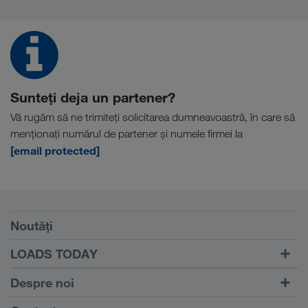
Sunteți deja un partener?
Vă rugăm să ne trimiteți solicitarea dumneavoastră, în care să
menționați numărul de partener și numele firmei la
[email protected]
Condiții
Noutăți
TRUCK BUDDY
LOADS TODAY
Căutare transport cu
Către autentificare
Despre noi
LOADS TODAY
Aflați mai multe
Informații despre firma noastră