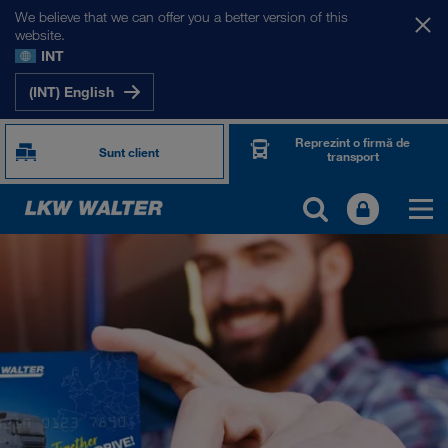
We believe that we can offer you a better version of this
website.
INT
(INT) English
Reprezint o firmă de
Sunt client
transport
TOGETHER WE DRIVE
WE LOAD
WE GROW
WE CARE