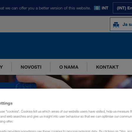
at we can offer you a better version of this website.
INT
(INT) E
Ja s
Y
NOVOSTI
O NAMA
KONTAKT
ettings
use "cookies". Cookies tell us which areas of our website users have visited, help us measure t
g and web searches and give us insight into user behaviour so that we can optimise our communi
sing offer.
party providers sometimes use these cookies to process personal data. By clicking on "Yes, acc