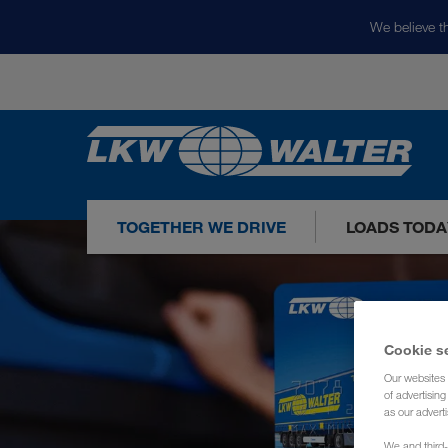
We believe th
TOGETHER WE DRIVE
LOADS TODA
Cookie s
Our websites 
of advertisin
as our adverti
We and third-