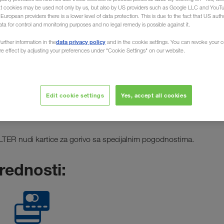
at cookies may be used not only by us, but also by US providers such as Google LLC and YouT
uropean providers there is a lower level of data protection. This is due to the fact that US autho
ata for control and monitoring purposes and no legal remedy is possible against it.
 za gorivo
data privacy policy
urther information in the
and in the cookie settings. You can revoke your 
ure effect by adjusting your preferences under "Cookie Settings" on our website.
za transportne
Edit cookie settings
Yes, accept all cookies
ća LKW WALTER
ER nudi kartice za gorivo sa specijalnim pogodnostima.
rednosti: