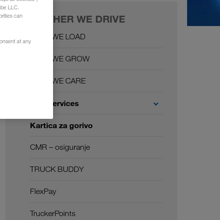
ube LLC.
rities can
TOGETHER WE DRIVE
Together WE LOAD
consent at any
Together WE GROW
Together WE CARE
Carrier Services
Kartica za gorivo
CMR – osiguranje
TRUCK BUDDY
FlexPay
TruckerPoints