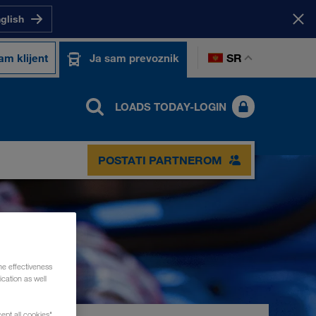
nglish
SR
am klijent
Ja sam prevoznik
LOADS TODAY-LOGIN
POSTATI PARTNEROM
he effectiveness
cation as well
ept all cookies",