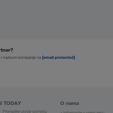
rtner?
[email protected]
em i nazivom kompanije na
.
S TODAY
O nama
Pronađite utovar pomoću
Informacije o preduzeću