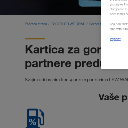
you agree th
Compared to E
access this d
Početna strana
TOGETHER WE DRIVE
Carrier Services
Kartica
You can find f
time with fut
Imprint
Kartica za gorivo 
partnere preduze
Svojim odabranim transportnim partnerima LKW WALT
Vaše p