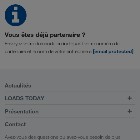
Vous êtes déjà partenaire ?
Envoyez votre demande en indiquant votre numéro de
[email protected]
partenaire et le nom de votre entreprise à
.
Conditions requises
Actualités
TRUCK BUDDY
LOADS TODAY
Trouver un frêt avec
Vers la connexion
Présentation
LOADS TODAY
En savoir plus
Informations générales
Contact
Responsabilité sociale
Avez-vous des questions ou avez-vous besoin de plus