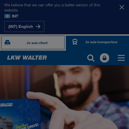
We believe that we can offer you a better version of this
website.
INT
(INT) English
Je suis transporteur
Je suis client
TOGETHER WE DRIVE
WE LOAD
WE GROW
WE CARE