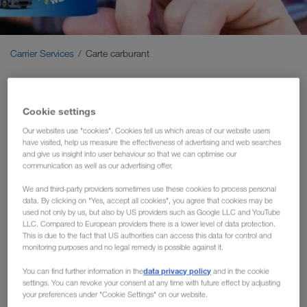
Carrier Services
Onboarding
Carrier Services
Carte carburant
Conditions requises
Carte de carburant pour les
Cookie settings
partenaires transporteurs de
Our websites use "cookies". Cookies tell us which areas of our website users
have visited, help us measure the effectiveness of advertising and web searches
LKW WALTER
and give us insight into user behaviour so that we can optimise our
communication as well as our advertising offer.
LKW WALTER propose, à certains partenaires de transport,
We and third-party providers sometimes use these cookies to process personal
des cartes de carburant apportant des avantages particuliers.
data. By clicking on "Yes, accept all cookies", you agree that cookies may be
used not only by us, but also by US providers such as Google LLC and YouTube
Vos avantages:
LLC. Compared to European providers there is a lower level of data protection.
This is due to the fact that US authorities can access this data for control and
monitoring purposes and no legal remedy is possible against it.
data privacy policy
You can find further information in the
and in the cookie
settings. You can revoke your consent at any time with future effect by adjusting
your preferences under "Cookie Settings" on our website.