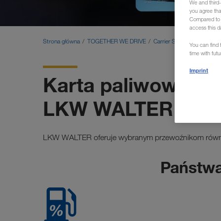
We and third-
you agree th
Compared to E
access this d
Strona główna
TOGETHER WE DRIVE
Carrier Services
Karta p
You can find f
time with fut
Imprint
Karta paliwowa dl
LKW WALTER
LKW WALTER oferuje wybranym przewoźnikom równie
Państwa