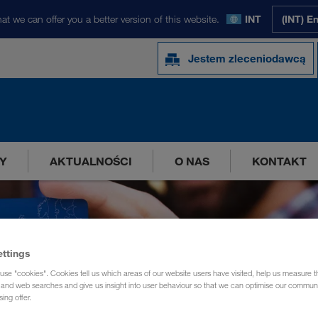
at we can offer you a better version of this website.
INT
(INT) E
Jestem zleceniodawcą
Y
AKTUALNOŚCI
O NAS
KONTAKT
ettings
use "cookies". Cookies tell us which areas of our website users have visited, help us measure t
g and web searches and give us insight into user behaviour so that we can optimise our communi
sing offer.