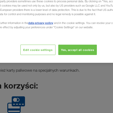
party providers sometimes use these cookies to process personal data. By clicking on "Yes, acc
at cookies may be used not only by us, but also by US providers such as Google LLC and YouT
uropean providers there is a lower level of data protection. This is due to the fact that US autho
ata for control and monitoring purposes and no legal remedy is possible against it.
aliwowa
data privacy policy
urther information in the
and in the cookie settings. You can revoke your 
ure effect by adjusting your preferences under "Cookie Settings" on our website.
a przewoźników
Edit cookie settings
Yes, accept all cookies
ż karty paliwowe na specjalnych warunkach.
 korzyści: