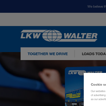
We believe th
TOGETHER WE DRIVE
LOADS TODA
Cookie s
Our websites 
of advertisin
as our adverti