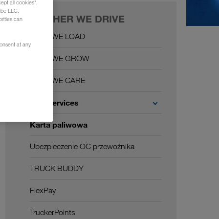
ept all cookies",
ube LLC.
TOGETHER WE DRIVE
rities can
Together WE LOAD
consent at any
Together WE GROW
Together WE CARE
Carrier Services
Karta paliwowa
Ubezpieczenie OC przewoźnika
TRUCK BUDDY
FlexPay
TruckerPoints