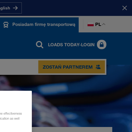
nglish
PL
Posiadam firmę transportową
LOADS TODAY-LOGIN
ZOSTAŃ PARTNEREM
he effectiveness
cation as well