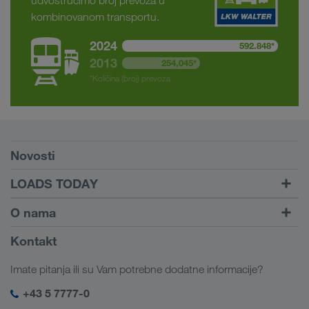
udvostručimo broj prevoza u
našim shvatanjem partnerskog odnosa.
kombinovanom transportu.
2024
592.848*
2013
254,045*
*Količina (broj) prevoza
Preduslovi
Novosti
TRUCK BUDDY
LOADS TODAY
Pronađite utovar pomoću
Dalje ka logiranju
O nama
LOADS TODAY
Saznajte više
Informacije o preduzeću
Kontakt
Društvena odgovornost
Imate pitanja ili su Vam potrebne dodatne informacije?
SHEQ menadžment
+43 5 7777-0