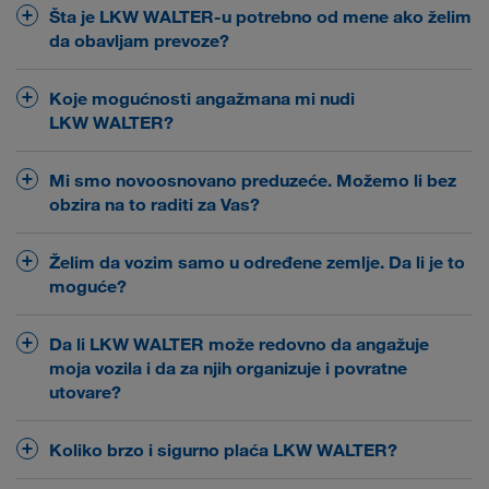
Registracija
Šta je LKW WALTER-u potrebno od mene ako želim
da obavljam prevoze?
Kao osnovu za zajedničku saradnju prosledite nam
Koje mogućnosti angažmana mi nudi
sledeća dokumenta:
LKW WALTER?
U potpunosti ispunjen formular „Osnove
dva
U LKW WALTER-u možete birati između
Mi smo novoosnovano preduzeće. Možemo li bez
saradnje“ (blanko formular ćemo Vam poslati e-
modela
za stalan angažman Vaših vozila. (1) u
obzira na to raditi za Vas?
poštom nakon obavljene registracije)
međunarodnom i domaćem kamionskom
drumskom saobraćaju ili (2) u trakingu naših
Vašu Eu-licencu/Uverenje Ministarstva
U osnovi dužina postojanja Vašeg preduzeća ne igra
Želim da vozim samo u određene zemlje. Da li je to
poluprikolica prenosivih kranom u kombinovanom
saobraćaja/dozvolu za obavljanje delatnosti
nikakvu ulogu. Kod započinjanja saradnje za sva
moguće?
saobraćaju.
preduzeća važe isti preduslovi. Nakon uspešne
Kopiju Vaše polise CMR-osiguranja
provere dokumentacije, započinjemo sa fazom
Da! Registrujte se još danas
! Obavestite nas o
Da li LKW WALTER može redovno da angažuje
WE LOAD
višenedeljnog međusobnog upoznavanja.
zemljama za koje ste zainteresovani!
Postati partnerom
moja vozila i da za njih organizuje i povratne
utovare?
Registracija
Da! LKW WALTER Vam tokom čitave godine nudi
Koliko brzo i sigurno plaća LKW WALTER?
angažman u tur-returu kako u evropskom
kamionskom drumskom saobraćaju tako i u