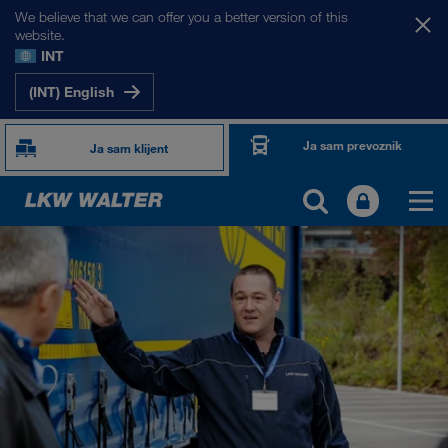
We believe that we can offer you a better version of this
website.
INT
(INT) English
Ja sam prevoznik
Ja sam klijent
O NAMA
Informacije o preduzeću
SHEQ menadžment
Društvena odgovornost