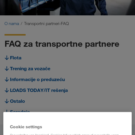
Sertifikati
Glosar
O nama
Transportni partneri-FAQ
Transportni partneri-FAQ
FAQ za transportne partnere
Compliance
Flota
WALTER GROUP
Trening za vozače
Informacije o preduzeću
LOADS TODAY/IT rešenja
Ostalo
Saradnja
Cookie settings