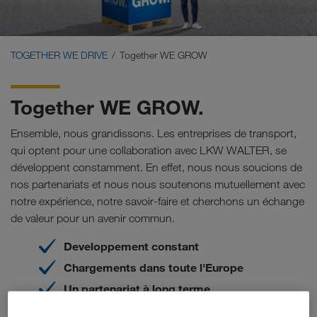
Carrier Services
Onboarding
TOGETHER WE DRIVE
Together WE GROW
Conditions requises
Together WE GROW.
Ensemble, nous grandissons. Les entreprises de transport,
qui optent pour une collaboration avec LKW WALTER, se
développent constamment. En effet, nous nous soucions de
nos partenariats et nous nous soutenons mutuellement avec
notre expérience, notre savoir-faire et cherchons un échange
de valeur pour un avenir commun.
Developpement constant
Chargements dans toute l'Europe
Un partenariat à long terme
Services exclusifs