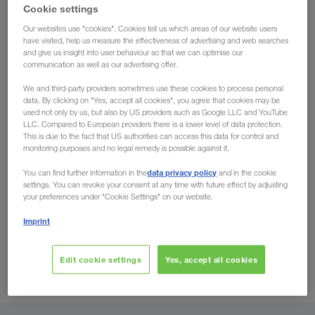
Cookie settings
Potentiel pour de nouveaux marchés
Our websites use "cookies". Cookies tell us which areas of our website users
have visited, help us measure the effectiveness of advertising and web searches
and give us insight into user behaviour so that we can optimise our
communication as well as our advertising offer.
Le succès en partenariat
We and third-party providers sometimes use these cookies to process personal
data. By clicking on "Yes, accept all cookies", you agree that cookies may be
used not only by us, but also by US providers such as Google LLC and YouTube
LLC. Compared to European providers there is a lower level of data protection.
This is due to the fact that US authorities can access this data for control and
monitoring purposes and no legal remedy is possible against it.
data privacy policy
You can find further information in the
and in the cookie
settings. You can revoke your consent at any time with future effect by adjusting
your preferences under "Cookie Settings" on our website.
Imprint
Edit cookie settings
Yes, accept all cookies