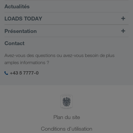
Conditions requises
Actualités
TRUCK BUDDY
LOADS TODAY
Trouver un frêt avec
Vers la connexion
Présentation
LOADS TODAY
En savoir plus
Informations générales
Contact
Responsabilité sociale
Avez-vous des questions ou avez-vous besoin de plus
Management SHEQ
amples informations ?
+43 5 7777-0
Plan du site
Conditions d'utilisation