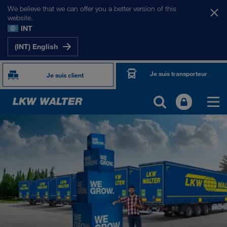
We believe that we can offer you a better version of this
website.
INT
(INT) English
Je suis transporteur
Je suis client
TOGETHER WE DRIVE
WE LOAD
WE GROW
WE CARE