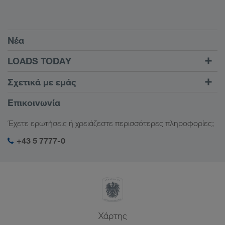
Προϋποθέσεις
Νέα
TRUCK BUDDY
LOADS TODAY
Βρείτε φορτίο με το
Σύνδεση
Σχετικά με εμάς
LOADS TODAY
Μάθετε περισσότερα
Πληροφορίες της εταιρείας
Επικοινωνία
Κοινωνική ευθύνη
Έχετε ερωτήσεις ή χρειάζεστε περισσότερες πληροφορίες;
Διαχείριση SHEQ
+43 5 7777-0
Xάρτης