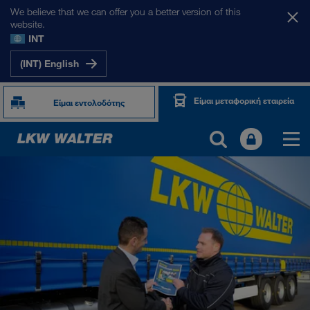
We believe that we can offer you a better version of this
website.
INT
(INT) English
Είμαι μεταφορική εταιρεία
Είμαι εντολοδότης
TOGETHER WE DRIVE
WE LOAD
WE GROW
WE CARE