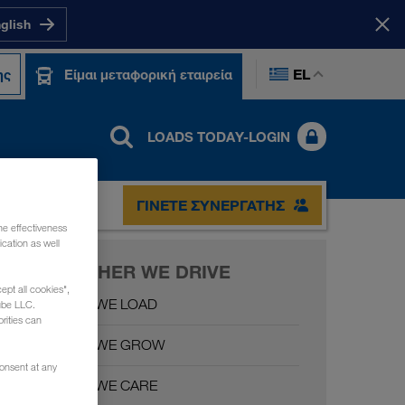
nglish
EL
ης
Είμαι μεταφορική εταιρεία
LOADS TODAY-LOGIN
ΩΝΊΑ
ΓΊΝΕΤΕ ΣΥΝΕΡΓΆΤΗΣ
he effectiveness
cation as well
TOGETHER WE DRIVE
ept all cookies",
Together WE LOAD
ube LLC.
rities can
Together WE GROW
consent at any
Together WE CARE