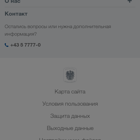
О нас
LOADS TODAY
Узнать больше
Информация о компании
Контакт
Социальная ответственность
Остались вопросы или нужна дополнительная
Менеджмент SHEQ
информация?
+43 5 7777-0
Карта сайта
Условия пользования
Защита данных
Выходные данные
Настройки куки-файлов