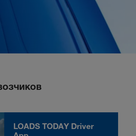
возчиков
LOADS TODAY Driver
App