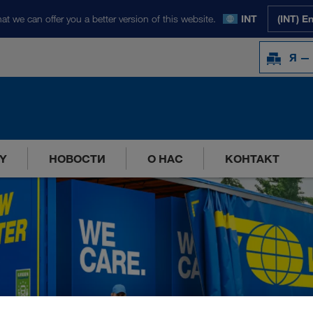
at we can offer you a better version of this website.
INT
(INT) E
Я —
Y
НОВОСТИ
О НАС
КОНТАКТ