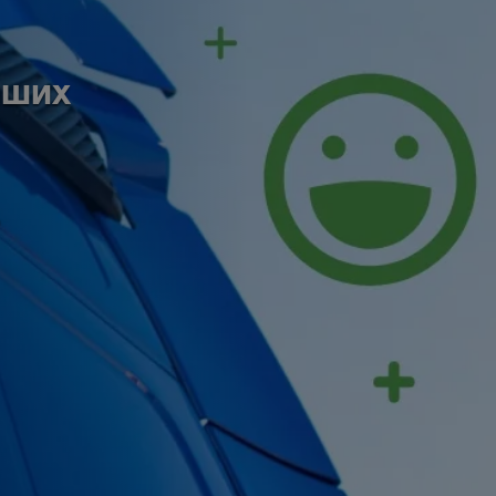
аших
.