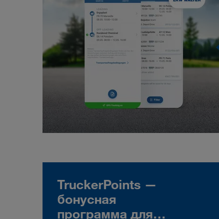
TruckerPoints —
бонусная
программа для