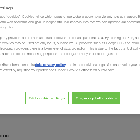
ettings
use "cookies". Cookies tell us which areas of our website users have visited, help us measure t
g and web searches and give us insight into user behaviour so that we can optimise our communi
sing offer.
party providers sometimes use these cookies to process personal data. By clicking on "Yes, acc
at cookies may be used not only by us, but also by US providers such as Google LLC and YouT
.
uropean providers there is a lower level of data protection. This is due to the fact that US autho
ata for control and monitoring purposes and no legal remedy is possible against it.
data privacy policy
urther information in the
and in the cookie settings. You can revoke your 
рудников и партнеров. Мы относимся друг к другу с
ure effect by adjusting your preferences under "Cookie Settings" on our website.
ршенствуемся. Таким образом, мы заботимся о том,
максимуму каждый день и чтобы мы могли вместе
Edit cookie settings
Yes, accept all cookies
ства