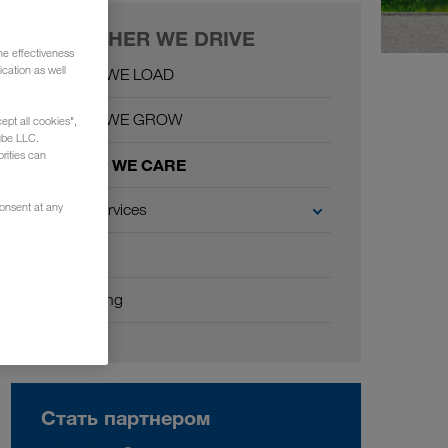
TOGETHER WE DRIVE
he effectiveness
cation as well
Together WE LOAD
Together WE GROW
ept all cookies",
ube LLC.
rities can
Together WE CARE
Carrier Services
consent at any
Условия
Onboarding
Стать партнером