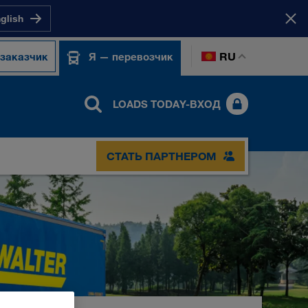
nglish
RU
 заказчик
Я — перевозчик
LOADS TODAY-ВХОД
СТАТЬ ПАРТНЕРОМ