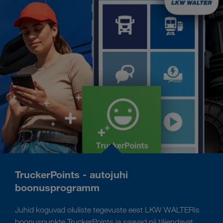
TruckerPoints - autojuhi
boonusprogramm
Juhid koguvad oluliste tegevuste eest LKW WALTERis
boonuspunkte TruckerPoints ja saavad nii täiendavat