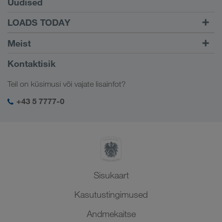
Uudised
TRUCK BUDDY
LOADS TODAY
Leidke veod
Sisselogimise juurde
Meist
LOADS TODAY
Lisateave
Ettevõttest
Kontaktisik
Sotsiaalne vastutus
Teil on küsimusi või vajate lisainfot?
SHEQ-juhtimine
+43 5 7777-0
Sisukaart
Kasutustingimused
Andmekaitse