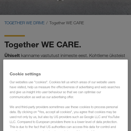
Carrier Services
Onboarding
TOGETHER WE DRIVE
Together WE CARE
Tingimused
Together WE CARE.
Ühiselt
kanname vastutust inimeste eest. Kohtleme üksteist
austusega ja õiglaselt ning arendame end pidevalt. Nii
tagame, et kõik osapooled annavad iga päev endast parima
Cookie settings
ning koos tuleme toime erinevate väljakutsetega.
Our websites use "cookies". Cookies tell us which areas of our website users
have visited, help us measure the effectiveness of advertising and web searches
Stabiilsus & Ohutus
and give us insight into user behaviour so that we can optimise our
Kindel
ja
kiire maksmine
communication as well as our advertising offer.
Personaalne nõustamine
We and third-party providers sometimes use these cookies to process personal
data. By clicking on "Yes, accept all cookies", you agree that cookies may be
Partnerlusel põhinev töökeskkond
used not only by us, but also by US providers such as Google LLC and YouTube
LLC. Compared to European providers there is a lower level of data protection.
Kõrgeimad standardid
This is due to the fact that US authorities can access this data for control and