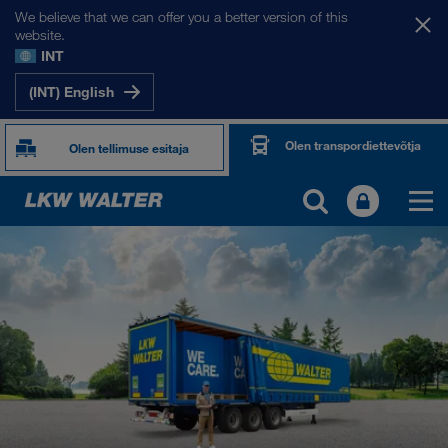
We believe that we can offer you a better version of this
website.
INT
(INT) English
Olen transpordiettevõtja
Olen tellimuse esitaja
TOGETHER WE DRIVE
WE LOAD
WE GROW
WE CARE