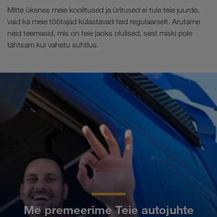
Mitte üksnes meie koolitused ja üritused ei tule teie juurde,
vaid ka meie töötajad külastavad teid regulaarselt. Arutame
neid teemasid, mis on teie jaoks olulised, sest miski pole
tähtsam kui vahetu suhtlus.
Me premeerime Teie autojuhte