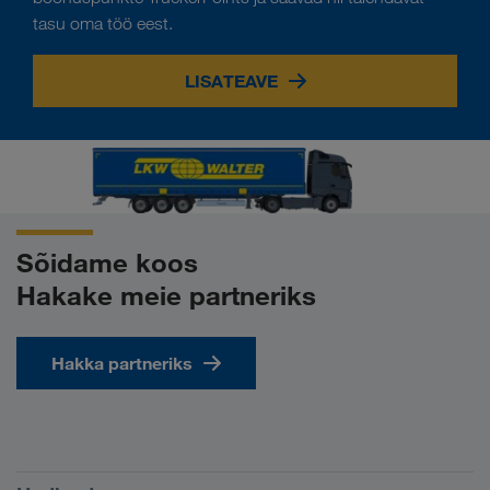
tasu oma töö eest.
LISATEAVE
Sõidame koos
Hakake meie partneriks
Hakka partneriks
Tingimused