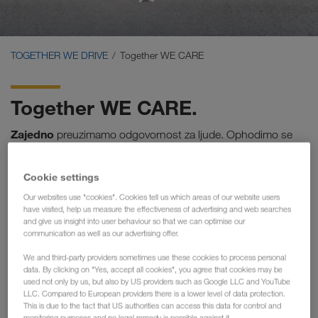
Carrier Services
Onboarding
TOGETHER WE DRIVE
Together WE CARE
Preduslovi
Together WE CARE.
Zajedno
preuzimamo odgovornost za ljude. Ophodimo se
jedni prema drugima korektno i s poštovanjem i neprestano
se razvijamo. Time osiguravamo da svi učesnici svakodnevno
Cookie settings
mogu da pruže najbolje i da zajedno možemo da savladamo
Our websites use "cookies". Cookies tell us which areas of our website users
velike i male izazove.
have visited, help us measure the effectiveness of advertising and web searches
and give us insight into user behaviour so that we can optimise our
Stabilnost & Bezbednost
communication as well as our advertising offer.
Sigurna
i
brza isplata
We and third-party providers sometimes use these cookies to process personal
data. By clicking on "Yes, accept all cookies", you agree that cookies may be
Lično savetovanje
used not only by us, but also by US providers such as Google LLC and YouTube
Partnersko okruženje
LLC. Compared to European providers there is a lower level of data protection.
This is due to the fact that US authorities can access this data for control and
Najviši standardi
monitoring purposes and no legal remedy is possible against it.