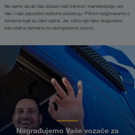
Ne samo da do Vas dolaze naši treninzi i manifestacije, već
Vas i naši zaposleni redovno posećuju. Pritom razgovaramo o
temama koje su Vam važne. Jer, ništa nije tako dragoceno
kao stalna razmena na ravnopravnoj osnovi.
Nagrađujemo Vaše vozače za