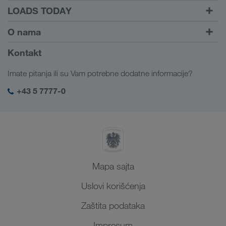
TRUCK BUDDY
LOADS TODAY
Pronađite utovar pomoću
Dalje ka logiranju
O nama
LOADS TODAY
Saznajte više
Informacije o preduzeću
Kontakt
Društvena odgovornost
Imate pitanja ili su Vam potrebne dodatne informacije?
SHEQ menadžment
+43 5 7777-0
Mapa sajta
Uslovi korišćenja
Zaštita podataka
Impresum