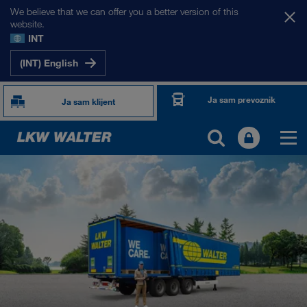
We believe that we can offer you a better version of this
website.
INT
(INT) English
Ja sam prevoznik
Ja sam klijent
TOGETHER WE DRIVE
WE LOAD
WE GROW
WE CARE