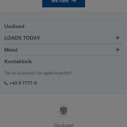
We care
Tingimused
Uudised
TRUCK BUDDY
LOADS TODAY
Leidke veod
Sisselogimise juurde
Meist
LOADS TODAY
Lisateave
Ettevõttest
Kontaktisik
Sotsiaalne vastutus
Teil on küsimusi või vajate lisainfot?
SHEQ-juhtimine
+43 5 7777-0
Sisukaart