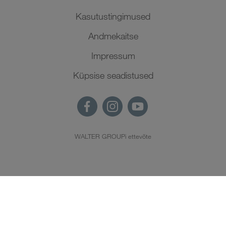
Kasutustingimused
Andmekaitse
Impressum
Küpsise seadistused
WALTER GROUPi ettevõte
ET