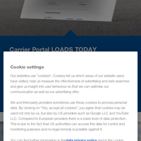
Carrier Portal LOADS TODAY
LOADS TODAY — это цифровой портал для всех
Cookie settings
действий и перевозок, выполняемых перевозчиками
Our websites use "cookies". Cookies tell us which areas of our website users
повседневно.
have visited, help us measure the effectiveness of advertising and web searches
and give us insight into user behaviour so that we can optimise our
communication as well as our advertising offer.
УЗНАТЬ БОЛЬШЕ
We and third-party providers sometimes use these cookies to process personal
data. By clicking on "Yes, accept all cookies", you agree that cookies may be
used not only by us, but also by US providers such as Google LLC and YouTube
LLC. Compared to European providers there is a lower level of data protection.
This is due to the fact that US authorities can access this data for control and
monitoring purposes and no legal remedy is possible against it.
data privacy policy
You can find further information in the
and in the cookie