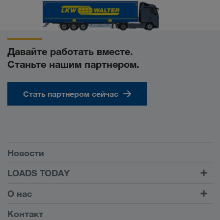
Давайте работать вместе.
Станьте нашим партнером.
Стать партнером сейчас
Условия
Новости
TRUCK BUDDY
LOADS TODAY
Найти груз на
Войти в учетную запись
О нас
LOADS TODAY
Узнать больше
Информация о компании
Контакт