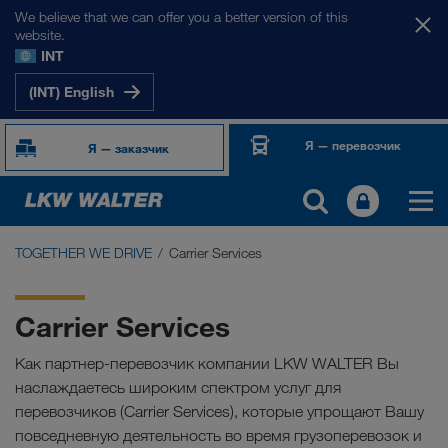
We believe that we can offer you a better version of this
website.
INT
(INT) English
Я — перевозчик
Я — заказчик
TOGETHER WE DRIVE
Carrier Services
TOGETHER WE DRIVE
WE LOAD
Carrier Services
WE GROW
Как партнер-перевозчик компании LKW WALTER Вы
наслаждаетесь широким спектром услуг для
WE CARE
перевозчиков (Carrier Services), которые упрощают Вашу
повседневную деятельность во время грузоперевозок и