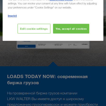
settings. You can revoke your consent at any time with future effect by adjusting
your preferences under "Cookie Settings" on our website.
Imprint
Edit cookie settings
Yes, accept all cookies
LOADS TODAY NOW: современная
биржа грузов
На проверенной бирже грузов компании
LKW WALTER Вы имеете доступ к широкому
предложению грузоперевозок и можете приобрести