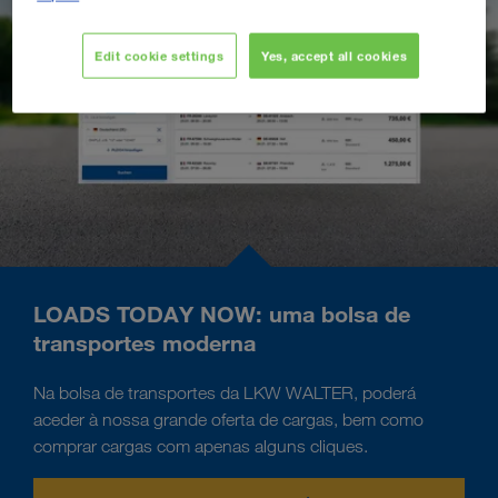
Edit cookie settings
Yes, accept all cookies
LOADS TODAY NOW: uma bolsa de
transportes moderna
Na bolsa de transportes da LKW WALTER, poderá
aceder à nossa grande oferta de cargas, bem como
comprar cargas com apenas alguns cliques.