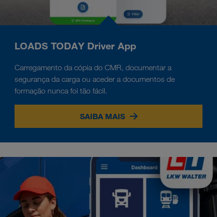
LOADS TODAY Driver App
Carregamento da cópia do CMR, documentar a
segurança da carga ou aceder a documentos de
formação nunca foi tão fácil.
SAIBA MAIS