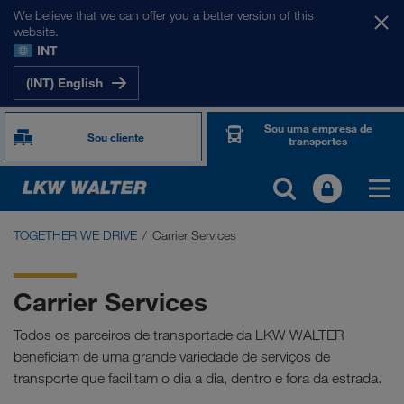
We believe that we can offer you a better version of this
website.
INT
(INT) English
Sou uma empresa de
Sou cliente
transportes
TOGETHER WE DRIVE
Carrier Services
TOGETHER WE DRIVE
WE LOAD
Carrier Services
WE GROW
Todos os parceiros de transportade da LKW WALTER
beneficiam de uma grande variedade de serviços de
WE CARE
transporte que facilitam o dia a dia, dentro e fora da estrada.