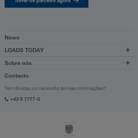
Torne-se parceiro agora
Pré-requisitos
News
TRUCK BUDDY
LOADS TODAY
Encontrar cargas na
Ir para o login
Sobre nós
LOADS TODAY
Saiba mais
Informações Empresariais
Contacto
Responsabilidade social
Tem dúvidas ou necessita de mais informações?
SHEQ-Management
+43 5 7777-0