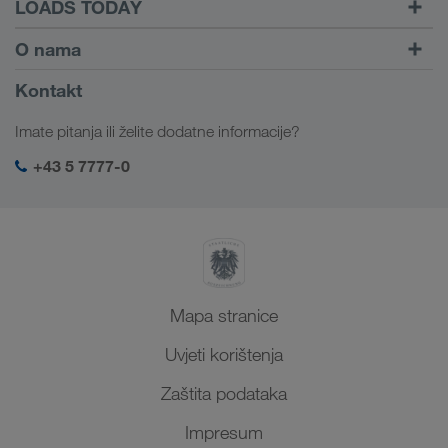
LOADS TODAY
Pronađi prijevoz uz
Na prijavu
O nama
LOADS TODAY
Saznajte više
Informacije o poduzeću
Kontakt
Društvena odgovornost
Imate pitanja ili želite dodatne informacije?
SHEQ-menadžment
+43 5 7777-0
Mapa stranice
Uvjeti korištenja
Zaštita podataka
Impresum