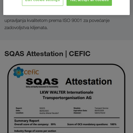
Za oblikovanje, upravljanje i neprestano poboljšavanje
procesa u skladu s međunarodnim standardima sustava
upravljanja kvalitetom prema ISO 9001 za povećanje
zadovoljstva klijenata.
SQAS Attestation | CEFIC