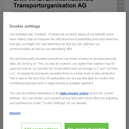
Cookie settings
Our websites use "cookies". Cookies tell us which areas of our website users
have visited, help us measure the effectiveness of advertising and web searches
and give us insight into user behaviour so that we can optimise our
communication as well as our advertising offer.
We and third-party providers sometimes use these cookies to process personal
data. By clicking on "Yes, accept all cookies", you agree that cookies may be
used not only by us, but also by US providers such as Google LLC and YouTube
LLC. Compared to European providers there is a lower level of data protection.
This is due to the fact that US authorities can access this data for control and
monitoring purposes and no legal remedy is possible against it.
data privacy policy
You can find further information in the
and in the cookie
settings. You can revoke your consent at any time with future effect by adjusting
your preferences under "Cookie Settings" on our website.
Imprint
Edit cookie settings
Yes, accept all cookies