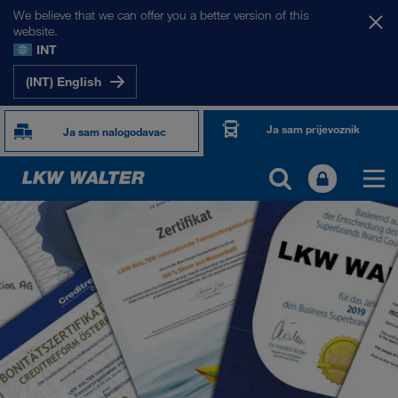
We believe that we can offer you a better version of this
website.
INT
(INT) English
Ja sam prijevoznik
Ja sam nalogodavac
O NAMA
Informacije o poduzeću
SHEQ-menadžment
Društvena odgovornost