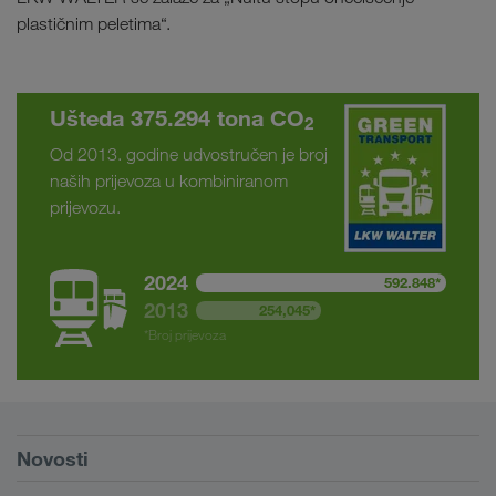
plastičnim peletima“.
Ušteda 375.294 tona CO
2
Od 2013. godine udvostručen je broj
naših prijevoza u kombiniranom
prijevozu.
2024
592.848*
2013
254,045*
*Broj prijevoza
Preduvjeti
Novosti
TRUCK BUDDY