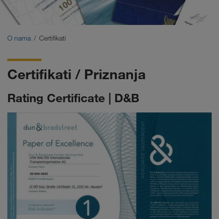
Certifikati
Glosar
O nama
Certifikati
ČPP za transportne partnere
Certifikati / Priznanja
Compliance
Rating Certificate | D&B
WALTER GROUP