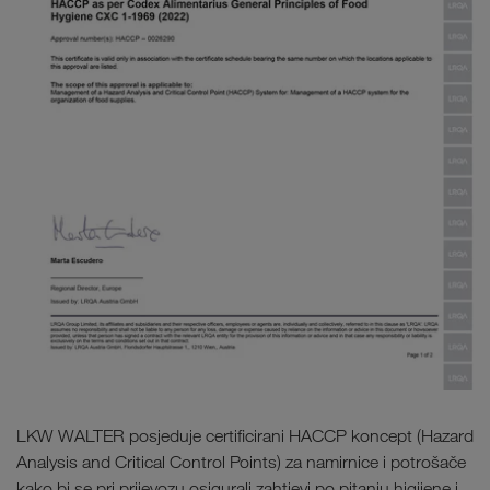
LKW WALTER posjeduje certificirani HACCP koncept (Hazard
Analysis and Critical Control Points) za namirnice i potrošače
kako bi se pri prijevozu osigurali zahtjevi po pitanju higijene i