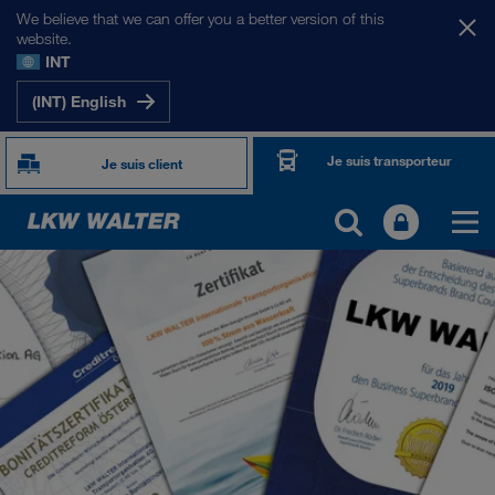
We believe that we can offer you a better version of this
website.
INT
(INT) English
Je suis transporteur
Je suis client
PRÉSENTATION
Informations générales
Management SHEQ
Responsabilité sociale