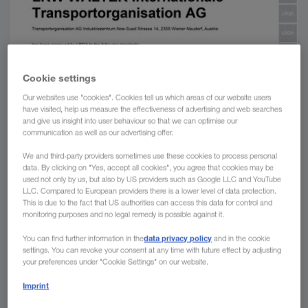
Cookie settings
Our websites use "cookies". Cookies tell us which areas of our website users
have visited, help us measure the effectiveness of advertising and web searches
and give us insight into user behaviour so that we can optimise our
communication as well as our advertising offer.
We and third-party providers sometimes use these cookies to process personal
data. By clicking on "Yes, accept all cookies", you agree that cookies may be
used not only by us, but also by US providers such as Google LLC and YouTube
LLC. Compared to European providers there is a lower level of data protection.
This is due to the fact that US authorities can access this data for control and
monitoring purposes and no legal remedy is possible against it.
data privacy policy
You can find further information in the
and in the cookie
settings. You can revoke your consent at any time with future effect by adjusting
your preferences under "Cookie Settings" on our website.
Imprint