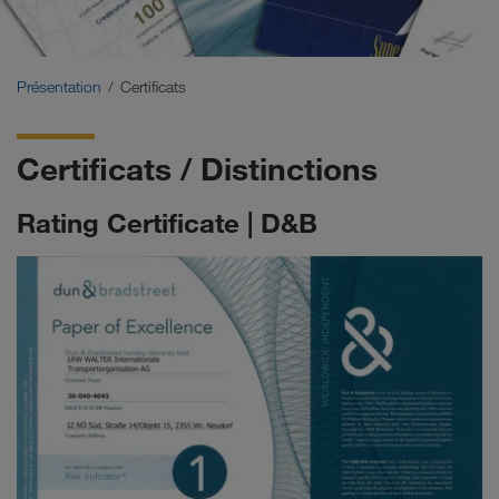
Certificats
Glossaire
Présentation
Certificats
FAQ partenaires de transporteurs
Certificats / Distinctions
Compliance
Rating Certificate | D&B
WALTER GROUP