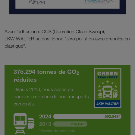
Avec l'adhésion à OCS (Operation Clean Sweep),
LKW WALTER se positionne "zéro pollution avec granulés en
plastique".
375.294 tonnes de CO
2
réduites
Depuis 2013, nous avons pu
doubler le nombre de nos transports
combinés.
2024
592.848*
2013
254,045*
*Nombre de transports