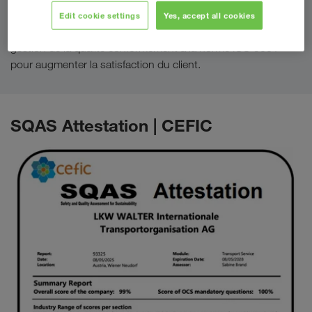
Pour la conception, la gestion et l'amélioration continue des
Edit cookie settings
Yes, accept all cookies
processus selon les normes internationales de système de
gestion de la qualité conformément à la norme ISO 9001
pour augmenter la satisfaction du client.
SQAS Attestation | CEFIC