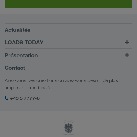
Conditions requises
Actualités
TRUCK BUDDY
LOADS TODAY
Trouver un frêt avec
Vers la connexion
Présentation
LOADS TODAY
En savoir plus
Informations générales
Contact
Responsabilité sociale
Avez-vous des questions ou avez-vous besoin de plus
Management SHEQ
amples informations ?
+43 5 7777-0