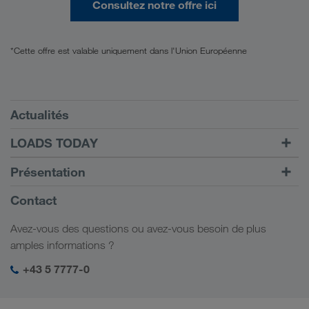
Consultez notre offre ici
*Cette offre est valable uniquement dans l'Union Européenne
Conditions requises
Actualités
TRUCK BUDDY
LOADS TODAY
Trouver un frêt avec
Vers la connexion
Présentation
LOADS TODAY
En savoir plus
Informations générales
Contact
Responsabilité sociale
Avez-vous des questions ou avez-vous besoin de plus
Management SHEQ
amples informations ?
+43 5 7777-0