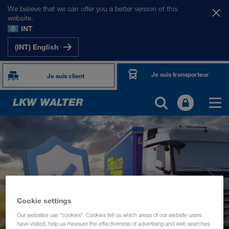
We believe that we can offer you a better version of this
website.
INT
(INT) English
Je suis transporteur
Je suis client
TOGETHER WE DRIVE
WE LOAD
WE GROW
Cookie settings
WE CARE
Our websites use "cookies". Cookies tell us which areas of our website users
have visited, help us measure the effectiveness of advertising and web searches