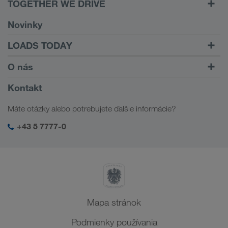
TOGETHER WE DRIVE
WE LOAD
Novinky
Predpoklady
LOADS TODAY
Carrier Services
Nájsť prepravu pomocou
Prejsť na prihlásenie
O nás
Onboarding
LOADS TODAY
Zistiť viac
Informácia o firme
Kontakt
Sociálna zodpovednosť
Máte otázky alebo potrebujete ďalšie informácie?
SHEQ-Manažment
+43 5 7777-0
Mapa stránok
Podmienky používania