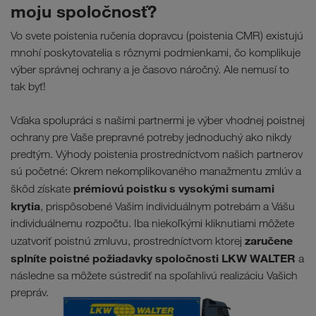
moju spoločnosť?
Vo svete poistenia ručenia dopravcu (poistenia CMR) existujú
mnohí poskytovatelia s rôznymi podmienkami, čo komplikuje
výber správnej ochrany a je časovo náročný. Ale nemusí to
tak byť!
Vďaka spolupráci s našimi partnermi je výber vhodnej poistnej
ochrany pre Vaše prepravné potreby jednoduchý ako nikdy
predtým. Výhody poistenia prostredníctvom našich partnerov
sú početné: Okrem nekomplikovaného manažmentu zmlúv a
prémiovú poistku s vysokými sumami
škôd získate
krytia
, prispôsobené Vašim individuálnym potrebám a Vášu
individuálnemu rozpočtu. Iba niekoľkými kliknutiami môžete
zaručene
uzatvoriť poistnú zmluvu, prostredníctvom ktorej
splníte poistné požiadavky spoločnosti LKW WALTER
a
následne sa môžete sústrediť na spoľahlivú realizáciu Vašich
prepráv.