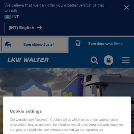
We believe that we can offer you a better version of this
website.
INT
(INT) English
Som dopravná firma
Som objednávateľ
TOGETHER WE DRIVE
WE LOAD
WE GROW
Cookie settings
Our websites use "cookies". Cookies tell us which areas of our website users
WE CARE
have visited, help us measure the effectiveness of advertising and web searches
and give us insight into user behaviour so that we can optimise our