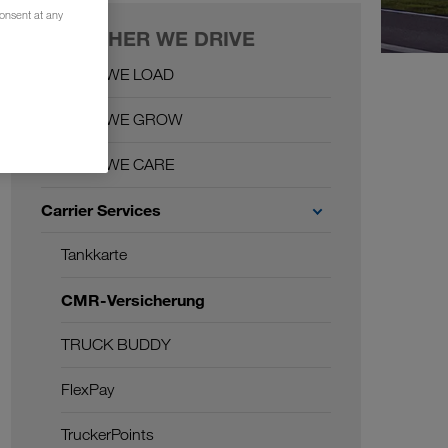
consent at any
TOGETHER WE DRIVE
Together WE LOAD
Together WE GROW
Together WE CARE
Carrier Services
Tankkarte
CMR-Versicherung
TRUCK BUDDY
FlexPay
TruckerPoints