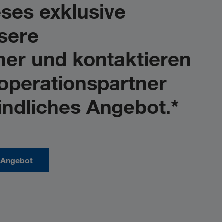
eses exklusive
nsere
ner und kontaktieren
operationspartner
indliches Angebot.*
Angebot