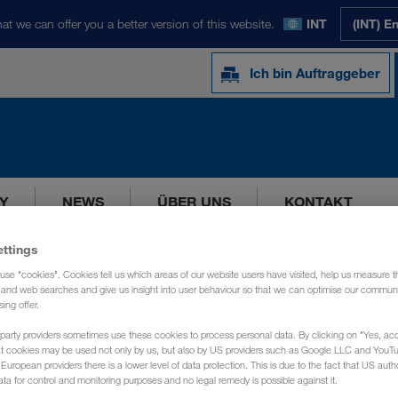
at we can offer you a better version of this website.
INT
(INT) E
Ich bin Auftraggeber
Y
NEWS
ÜBER UNS
KONTAKT
ettings
use "cookies". Cookies tell us which areas of our website users have visited, help us measure t
g and web searches and give us insight into user behaviour so that we can optimise our communi
sing offer.
party providers sometimes use these cookies to process personal data. By clicking on "Yes, acc
at cookies may be used not only by us, but also by US providers such as Google LLC and YouT
uropean providers there is a lower level of data protection. This is due to the fact that US autho
ata for control and monitoring purposes and no legal remedy is possible against it.