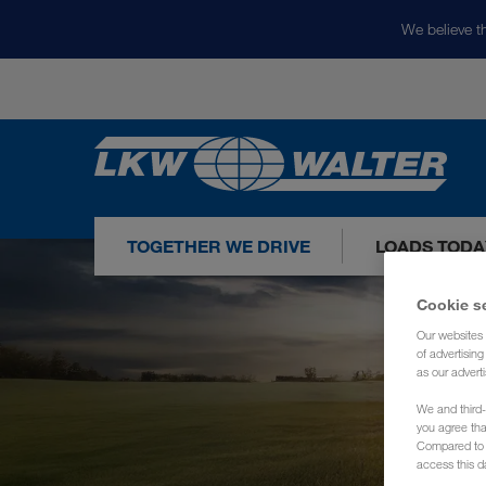
We believe th
TOGETHER WE DRIVE
LOADS TODA
Cookie s
Our websites 
of advertisin
as our adverti
We and third-
you agree th
Compared to E
access this d