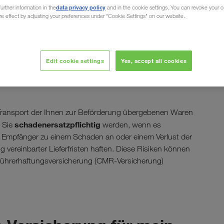
data privacy policy
urther information in the
and in the cookie settings. You can revoke your 
ure effect by adjusting your preferences under "Cookie Settings" on our website.
ung
Edit cookie settings
Yes, accept all cookies
ersicherung (CMR-
 Transport der Ihnen zur Beförderung übergebenen Waren
schadenersatzpflichtig
s Sie
werden, wenn es
 Empfänger zu einem Schaden an oder einem Verlust der
vereinbarter Lieferfristen haften. Diese Risiken können
tführerhaftungsversicherung (CMR-Versicherung)