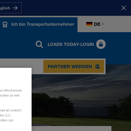
nglish
DE
Ich bin Transportunternehmer
LOADS TODAY-LOGIN
PARTNER WERDEN
he effectiveness
cation as well
ept all cookies",
ube LLC.
rities can