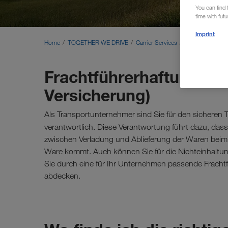
You can find f
time with fut
Imprint
Home
TOGETHER WE DRIVE
Carrier Services
CMR-Versicher
Frachtführerhaftungsv
Versicherung)
Als Transportunternehmer sind Sie für den sicheren
verantwortlich. Diese Verantwortung führt dazu, das
zwischen Verladung und Ablieferung der Waren beim
Ware kommt. Auch können Sie für die Nichteinhaltung 
Sie durch eine für Ihr Unternehmen passende Frach
abdecken.