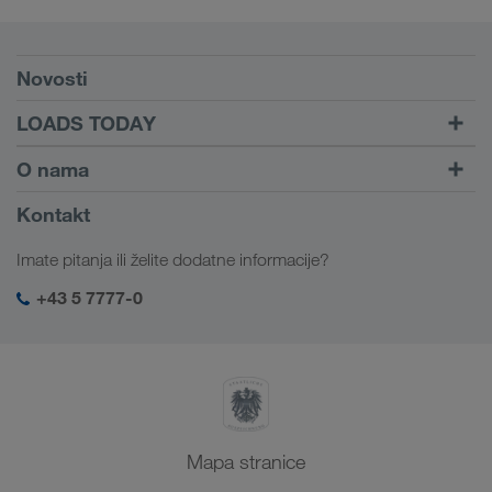
Preduvjeti
Novosti
TRUCK BUDDY
LOADS TODAY
Pronađi prijevoz uz
Na prijavu
O nama
LOADS TODAY
Saznajte više
Informacije o poduzeću
Kontakt
Društvena odgovornost
Imate pitanja ili želite dodatne informacije?
SHEQ-menadžment
+43 5 7777-0
Mapa stranice