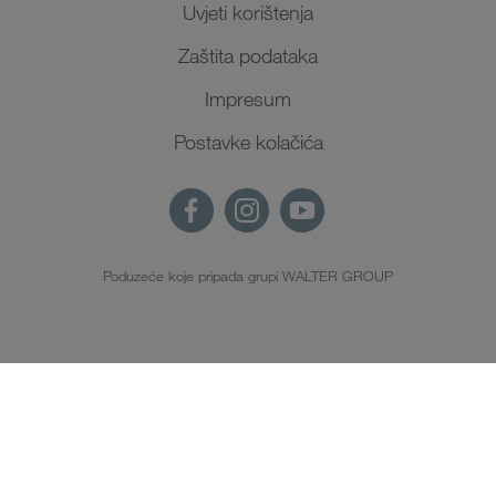
Uvjeti korištenja
Zaštita podataka
Impresum
Postavke kolačića
Poduzeće koje pripada grupi WALTER GROUP
HR