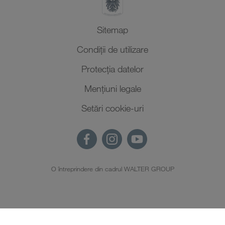
Sitemap
Condiții de utilizare
Protecţia datelor
Mențiuni legale
Setări cookie-uri
O întreprindere din cadrul WALTER GROUP
RO