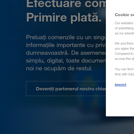
Efectuare comand
Primire plată.
Cookie s
Our websites 
of advertisin
as our adverti
Preluați comenzile cu un singur clic și ob
informațiile importante cu privire la trans
We and third-
you agree th
dumneavoastră. De asemenea, ne puteți 
Compared to E
access this d
simplu, digital, toate documentele de tra
noi ne ocupăm de restul.
You can find f
time with fut
Imprint
Deveniți partenerul nostru chiar acum