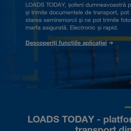
LOADS TODAY, șoferii dumneavoastră po
și trimite documentele de transport, po
starea semiremorcii și ne pot trimite foto
marfa asigurată. Electronic și rapid.
Descoperiți funcțiile aplicației
➜
LOADS TODAY - platfor
transport di