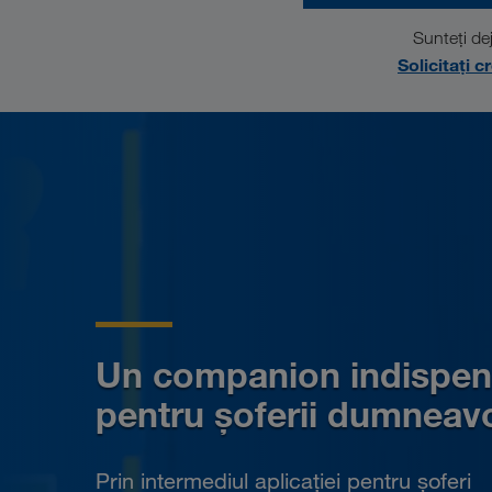
Sunteți de
Solicitați c
Un companion indispen
pentru șoferii dumneav
Prin intermediul aplicației pentru șoferi