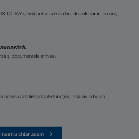
ADS TODAY și veți putea semna bazele colaborării cu noi,
avoastră.
tră și documentele trimise.
mi acces complet la toate funcțiile, inclusiv la bursa
l nostru chiar acum