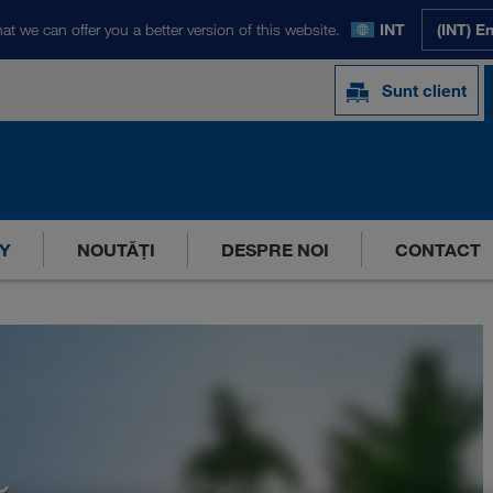
at we can offer you a better version of this website.
INT
(INT) E
Sunt client
Y
NOUTĂȚI
DESPRE NOI
CONTACT