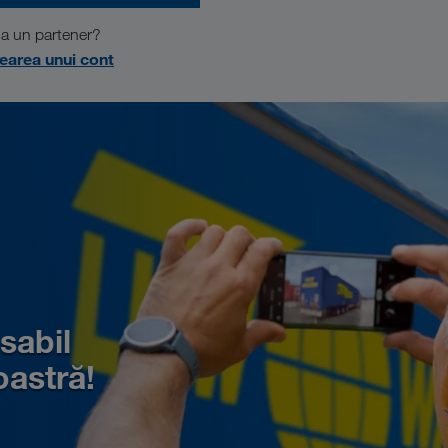
ja un partener?
rearea unui cont
sabil
oastră!