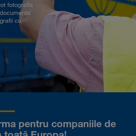
t fotografia
t documenta
grafii cu
ma pentru companiile de
n toată Europa!