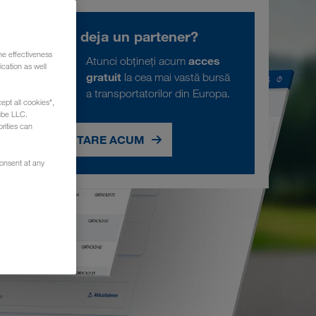
Sunteți deja un partener?
he effectiveness
acces
Atunci obțineți acum
cation as well
gratuit
la cea mai vastă bursă
a transportatorilor din Europa.
ept all cookies",
ube LLC.
rities can
SOLICITARE ACUM
consent at any