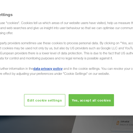
ă.
ettings
use "cookies". Cookies tell us which areas of our website users have visited, help us measure t
g and web searches and give us insight into user behaviour so that we can optimise our communi
sing offer.
țineți toate
porturile
party providers sometimes use these cookies to process personal data. By clicking on "Yes, acc
at cookies may be used not only by us, but also by US providers such as Google LLC and YouT
trimite
uropean providers there is a lower level of data protection. This is due to the fact that US autho
ata for control and monitoring purposes and no legal remedy is possible against it.
nsport. Iar
data privacy policy
urther information in the
and in the cookie settings. You can revoke your 
ure effect by adjusting your preferences under "Cookie Settings" on our website.
Edit cookie settings
Yes, accept all cookies