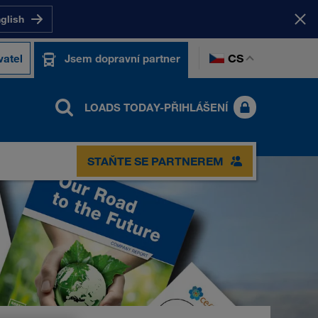
nglish
CS
atel
Jsem dopravní partner
LOADS TODAY-PŘIHLÁŠENÍ
STAŇTE SE PARTNEREM