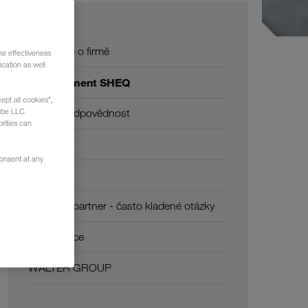
O nás
Informace o firmě
he effectiveness
cation as well
Management SHEQ
ept all cookies",
ube LLC.
Sociální odpovědnost
rities can
Certifikáty
consent at any
Slovník
Dopravní partner - často kladené otázky
Compliance
WALTER GROUP