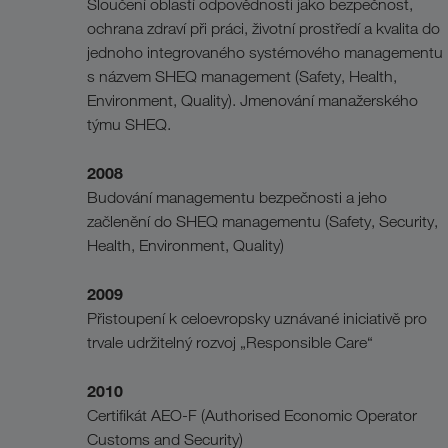
Sloučení oblastí odpovědnosti jako bezpečnost,
ochrana zdraví při práci, životní prostředí a kvalita do
jednoho integrovaného systémového managementu
s názvem SHEQ management (Safety, Health,
Environment, Quality). Jmenování manažerského
týmu SHEQ.
2008
Budování managementu bezpečnosti a jeho
začlenění do SHEQ managementu (Safety, Security,
Health, Environment, Quality)
2009
Přistoupení k celoevropsky uznávané iniciativě pro
trvale udržitelný rozvoj „Responsible Care“
2010
Certifikát AEO-F (Authorised Economic Operator
Customs and Security)