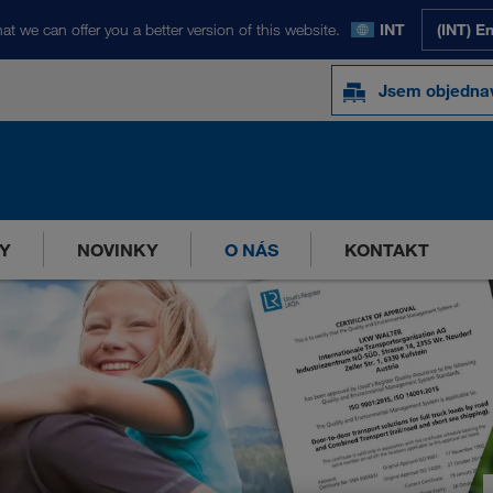
at we can offer you a better version of this website.
INT
(INT) E
Jsem objednav
Y
NOVINKY
O NÁS
KONTAKT