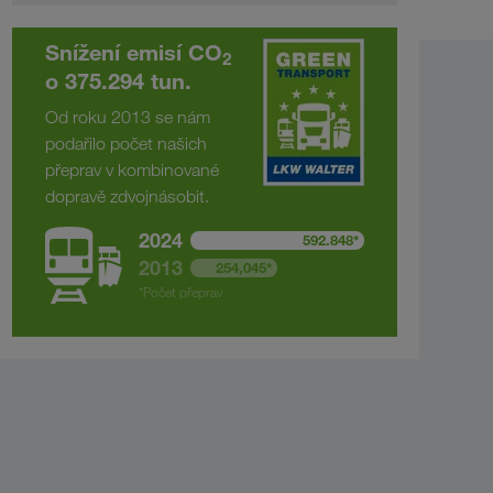
Snížení emisí CO
2
o 375.294 tun.
Od roku 2013 se nám
podařilo počet našich
přeprav v kombinované
dopravě zdvojnásobit.
2024
592.848*
2013
254,045*
*Počet přeprav