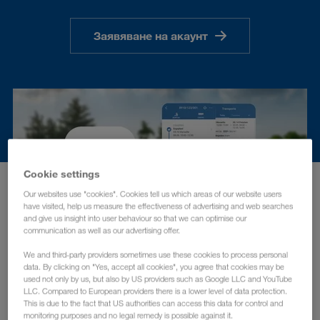
Заявяване на акаунт
Cookie settings
Our websites use "cookies". Cookies tell us which areas of our website users
have visited, help us measure the effectiveness of advertising and web searches
and give us insight into user behaviour so that we can optimise our
communication as well as our advertising offer.
We and third-party providers sometimes use these cookies to process personal
data. By clicking on "Yes, accept all cookies", you agree that cookies may be
used not only by us, but also by US providers such as Google LLC and YouTube
LLC. Compared to European providers there is a lower level of data protection.
This is due to the fact that US authorities can access this data for control and
monitoring purposes and no legal remedy is possible against it.