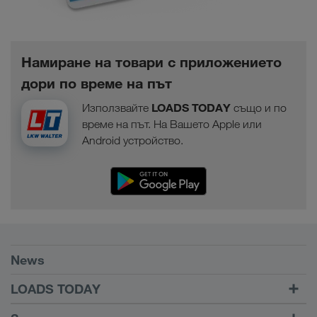
Намиране на товари с приложението
дори по време на път
LOADS TODAY
Използвайте
също и по
време на път. На Вашето Apple или
Android устройство.
Условия
News
TRUCK BUDDY
LOADS TODAY
Намиране на товар с
Към Вход