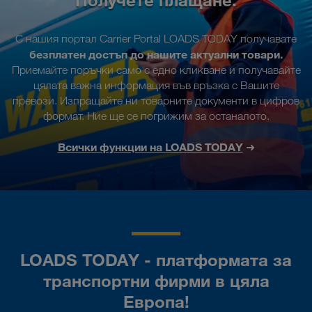
С нашия портал Carrier Portal LOADS TODAY получавате
безплатен достъп до нашите актуални товари.
Приемайте поръчки само с едно кликване и получавайте
цялата важна информация във връзка с Вашите
превози. Изпращайте ни товарните документи в цифров
формат. Ние ще се погрижим за останалото.
Всички функции на LOADS TODAY
➜
LOADS TODAY - платформата за
транспортни фирми в цяла
Европа!