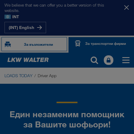
We believe that we can offer you a better version of this
website.
INT
(INT) English
За транспортни фирми
За възложители
LOADS TODAY
Driver App
LOADS TODAY
Борса за товари LOADS TODAY NOW
Driver App
Един незаменим помощник
за Вашите шофьори!