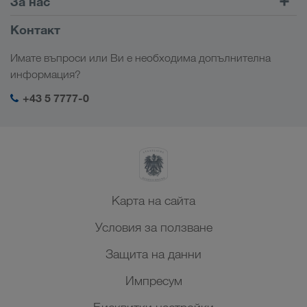
За нас
LOADS TODAY
Научете повече
Фирмена информация
Контакт
Социална отговорност
Имате въпроси или Ви е необходима допълнителна
SHEQ-Мениджмънт
информация?
+43 5 7777-0
Карта на сайта
Условия за ползване
Защита на данни
Импресум
Бисквитки настройки