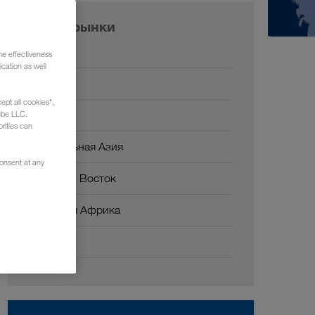
Наши рынки
Европа
he effectiveness
cation as well
Россия
ept all cookies",
Кавказ
ube LLC.
rities can
Центральная Азия
consent at any
Ближний Восток
Северная Африка
Китай