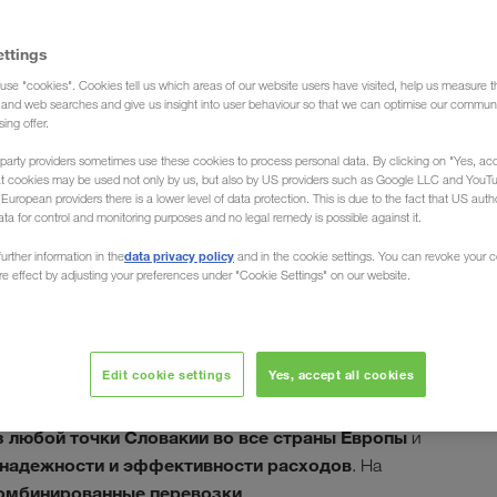
ettings
use "cookies". Cookies tell us which areas of our website users have visited, help us measure t
 груза)
g and web searches and give us insight into user behaviour so that we can optimise our communi
sing offer.
party providers sometimes use these cookies to process personal data. By clicking on "Yes, acc
at cookies may be used not only by us, but also by US providers such as Google LLC and YouT
uropean providers there is a lower level of data protection. This is due to the fact that US autho
ata for control and monitoring purposes and no legal remedy is possible against it.
ки из Словакии в
data privacy policy
urther information in the
and in the cookie settings. You can revoke your 
ure effect by adjusting your preferences under "Cookie Settings" on our website.
Edit cookie settings
Yes, accept all cookies
Бистрица, мы загрузим и разгрузим Ваш груз в любой
LTER , Ваш европейский перевозчик, организует
з любой точки Словакии во все страны Европы
и
надежности и эффективности расходов
. На
омбинированные перевозки
.