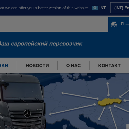
at we can offer you a better version of this website.
INT
(INT) E
Я —
Ваш европейский перевозчик
НКИ
НОВОСТИ
О НАС
КОНТАКТ