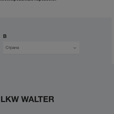
В
Страна
с LKW WALTER