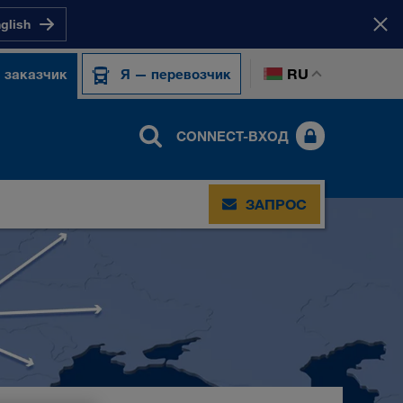
nglish
RU
 заказчик
Я — перевозчик
CONNECT-ВХОД
ЗАПРОС