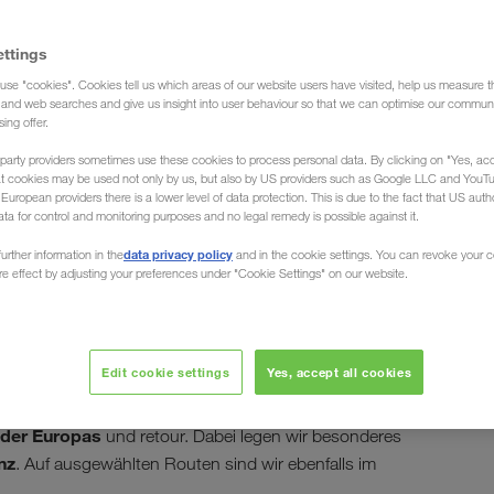
ettings
use "cookies". Cookies tell us which areas of our website users have visited, help us measure t
ion)
g and web searches and give us insight into user behaviour so that we can optimise our communi
sing offer.
party providers sometimes use these cookies to process personal data. By clicking on "Yes, acc
at cookies may be used not only by us, but also by US providers such as Google LLC and YouT
uropean providers there is a lower level of data protection. This is due to the fact that US autho
ata for control and monitoring purposes and no legal remedy is possible against it.
 der / in die
data privacy policy
urther information in the
and in the cookie settings. You can revoke your 
ure effect by adjusting your preferences under "Cookie Settings" on our website.
Edit cookie settings
Yes, accept all cookies
 wir laden und entladen Ihre Fracht an jedem Ort des
Ihre LKW-Transporte
sporteur, organisiert
nder Europas
und retour. Dabei legen wir besonderes
nz
. Auf ausgewählten Routen sind wir ebenfalls im