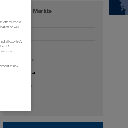
Unsere Märkte
Europa
he effectiveness
cation as well
Russland
ept all cookies",
Kaukasus
ube LLC.
rities can
Zentralasien
consent at any
Naher Osten
Nordafrika
China