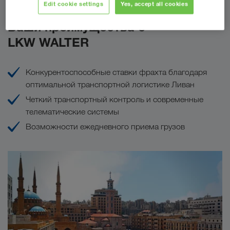
Edit cookie settings
Yes, accept all cookies
Ваши преимущества с
LKW WALTER
Конкурентоспособные ставки фрахта благодаря
оптимальной транспортной логистике Ливан
Четкий транспортный контроль и современные
телематические системы
Возможности ежедневного приема грузов