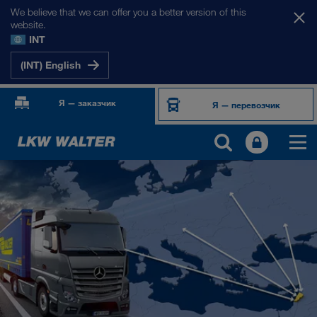
We believe that we can offer you a better version of this
website.
INT
(INT) English
Я — заказчик
Я — перевозчик
НАШИ РЫНКИ
Европа
Центральная Азия
Россия