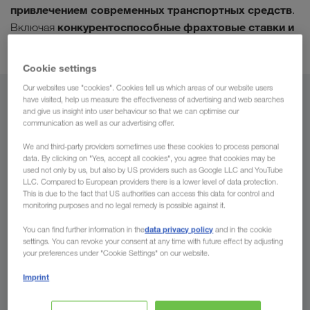
привлечением современных транспортных средств
.
конкурентоспособные фрахтовые ставки и
Включая
контроль перевозки с помощью системы GPS
.
Cookie settings
Our websites use "cookies". Cookies tell us which areas of our website users
have visited, help us measure the effectiveness of advertising and web searches
Из
and give us insight into user behaviour so that we can optimise our
communication as well as our advertising offer.
Казахстан
We and third-party providers sometimes use these cookies to process personal
data. By clicking on "Yes, accept all cookies", you agree that cookies may be
used not only by us, but also by US providers such as Google LLC and YouTube
LLC. Compared to European providers there is a lower level of data protection.
This is due to the fact that US authorities can access this data for control and
В
monitoring purposes and no legal remedy is possible against it.
Страна
data privacy policy
You can find further information in the
and in the cookie
settings. You can revoke your consent at any time with future effect by adjusting
your preferences under "Cookie Settings" on our website.
Imprint
Сделать запрос