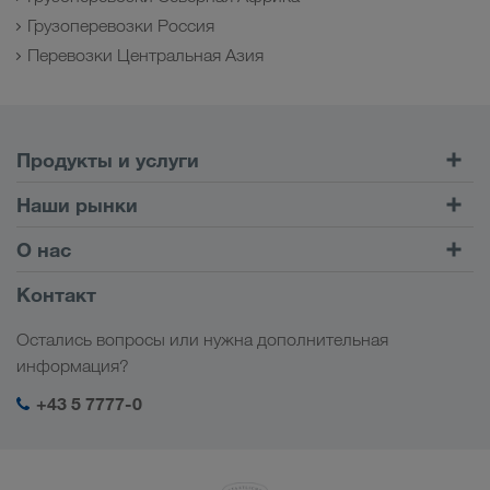
Грузоперевозки Россия
Перевозки Центральная Азия
Продукты и услуги
Автомобильные перевозки
Наши рынки
Комбинированные перевозки
Европа
О нас
Клиентский портал CONNECT
Россия
Информация о компании
Контакт
Цифровые решения
Кавказ
Работа и карьера
Отрасли
Остались вопросы или нужна дополнительная
Центральная Азия
Социальная ответственность
Мой вход в систему LKW WALTER
информация?
Ближний Восток
Менеджмент SHEQ
+43 5 7777-0
Северная Африка