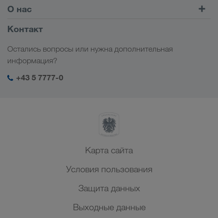
Комбинированные перевозки
Европа
О нас
Клиентский портал CONNECT
Россия
Информация о компании
Контакт
Цифровые решения
Кавказ
Работа и карьера
Отрасли
Остались вопросы или нужна дополнительная
Центральная Азия
Социальная ответственность
Мой вход в систему LKW WALTER
информация?
Ближний Восток
Менеджмент SHEQ
+43 5 7777-0
Северная Африка
Карта сайта
Условия пользования
Защита данных
Выходные данные