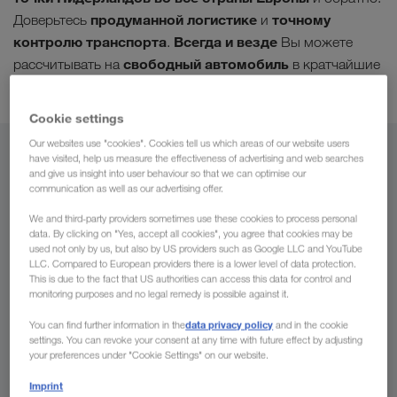
продуманной логистике
точному
Доверьтесь
и
контролю транспорта
Всегда и везде
.
Вы можете
свободный автомобиль
рассчитывать на
в кратчайшие
сроки.
Cookie settings
Our websites use "cookies". Cookies tell us which areas of our website users
Из
have visited, help us measure the effectiveness of advertising and web searches
and give us insight into user behaviour so that we can optimise our
communication as well as our advertising offer.
Казахстан
We and third-party providers sometimes use these cookies to process personal
data. By clicking on "Yes, accept all cookies", you agree that cookies may be
used not only by us, but also by US providers such as Google LLC and YouTube
LLC. Compared to European providers there is a lower level of data protection.
В
This is due to the fact that US authorities can access this data for control and
monitoring purposes and no legal remedy is possible against it.
Страна
data privacy policy
You can find further information in the
and in the cookie
settings. You can revoke your consent at any time with future effect by adjusting
your preferences under "Cookie Settings" on our website.
Imprint