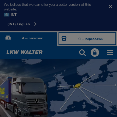
We believe that we can offer you a better version of this
website.
INT
(INT) English
Я — заказчик
Я — перевозчик
НАШИ РЫНКИ
Европа
Центральная Азия
Россия