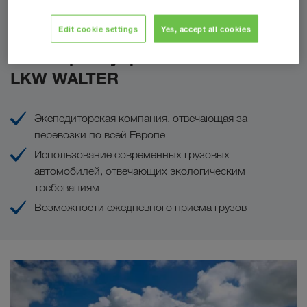
Сделать запрос
Edit cookie settings
Yes, accept all cookies
Ваши преимущества с
LKW WALTER
Экспедиторская компания, отвечающая за
перевозки по всей Европе
Использование современных грузовых
автомобилей, отвечающих экологическим
требованиям
Возможности ежедневного приема грузов