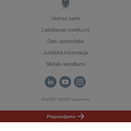
Vietnes karte
Lietošanas noteikumi
Datu aizsardzība
Juridiskā informācija
Sīkfailu iestatījumi
WALTER GROUP uzņēmums
LV
Pieprasījums