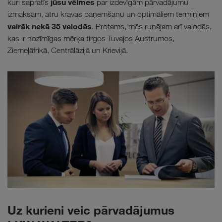
jūsu vēlmes
kuri sapratīs
par izdevīgām pārvadājumu
izmaksām, ātru kravas paņemšanu un optimāliem termiņiem
vairāk nekā 35 valodās
. Protams, mēs runājam arī valodās,
kas ir nozīmīgas mērķa tirgos Tuvajos Austrumos,
Ziemeļāfrikā, Centrālāzijā un Krievijā.
Uz kurieni veic pārvadājumus