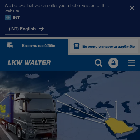
We believe that we can offer you a better version of this
website.
INT
(INT) English
Es esmu pasūtītājs
Es esmu transporta uzņēmējs
MŪSU TIRGI
Eiropa
Centrālāzija
Krievija