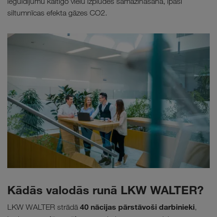
ieguldījumu kaitīgo vielu izplūdes samazināšanā, īpaši
siltumnīcas efekta gāzes CO2.
Kādās valodās runā LKW WALTER?
40 nācijas pārstāvoši darbinieki
LKW WALTER strādā
,