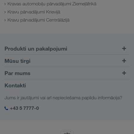
Kravas automobiļu pārvadājumi Ziemeļāfrikā
Kravu pārvadājumi Krievijā
Kravu pārvadājumi Centrālāzijā
Produkti un pakalpojumi
Pārvadājumi pa autoceļiem
Mūsu tirgi
Kombinētie pārvadājumi
Eiropa
Par mums
Klientu portāls CONNECT
Krievija
Informācija par uzņēmumu
Kontakti
Digitāli risinājumi
Kaukāzs
Darbs un karjera
Nozaru risinājumi
Jums ir jautājumi vai arī nepieciešama papildu informācija?
Centrālāzija
Sociālā atbildība
Mana LKW WALTER pieslēgšanās
Tuvie Austrumi
+43 5 7777-0
SHEQ-Management
Ziemeļāfrika