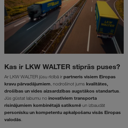
Kas ir LKW WALTER stiprās puses?
partneris visiem Eiropas
Ar LKW WALTER jūsu rīcībā ir
kravu pārvadājumiem
kvalitātes,
, nodrošinot jums
drošības un vides aizsardzības augstākos standartus
.
inovatīviem transporta
Jūs gūstat labumu no
risinājumiem kombinētajā satiksmē
un izbaudāt
personisku un kompetentu apkalpošanu visās Eiropas
valodās
.