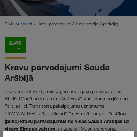
Tuvie Austrumi
Kaukāzs
Tuvie Austrumi
Kravu pārvadājumi Saūda Arābijā (Spedīcija)
Ziemeļāfrika
Kravu pārvadājumi Saūda
Arābijā
Labi pārzinot valsti, mēs organizēsim jūsu pārvadājumus
Riadā, Džadā un visur citur šajā valstī starp Sarkano jūru un
Persijas līci. Transporta pakalpojumu uzņēmums
Jūsu
LKW WALTER - Jūsu pārvadātājs Eiropā - organizēs
(pilno) kravu pārvadājumus no visas Sauda Arābijas uz
visām Eiropas valstīm
un atpakaļ. Mūsu transporta
modernākās telemātikas sistēmas
menedžeri un
garantē