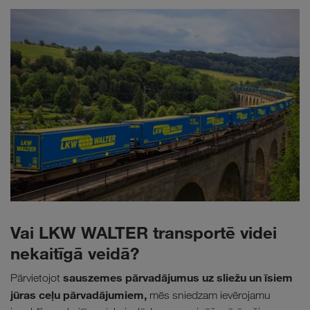
Vai LKW WALTER transportē videi
nekaitīgā veidā?
sauszemes pārvadājumus
uz sliežu un īsiem
Pārvietojot
jūras ceļu pārvadājumiem,
mēs sniedzam ievērojamu