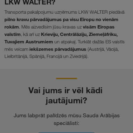
LKW WALTER?
Transporta pakalpojumu uzņēmums LKW WALTER piedāvā
pilno kravu pārvadājumus pa visu Eiropu no vienām
rokām
visām Eiropas
. Mēs aizvedīsim jūsu kravas uz
valstīm
Krieviju, Centrālāziju, Ziemeļāfriku,
, kā arī uz
Tuvajiem Austrumiem
un atpakaļ. Turklāt dažās ES valstīs
iekšzemes pārvadājumus
mēs veicam
(Austrijā, Vācijā,
Lielbritānijā, Spānijā, Francijā un Zviedrijā).
Vai jums ir vēl kādi 
jautājumi?
Jums labprāt palīdzēs mūsu Sauda Arābijas
speciālisti: