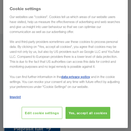
nevainojamu pārvadājuma norisi
pateicoties
. Turklāt,
Cookie settings
perfektai loģistikai
optimāliem
, jūs gūsiet labumu no
Our websites use "cookies". Cookies tell us which areas of our website users
pārvadājumu termiņiem
.
have visited, help us measure the effectiveness of advertising and web searches
and give us insight into user behaviour so that we can optimise our
communication as well as our advertising offer.
We and third-party providers sometimes use these cookies to process personal
No
data. By clicking on "Yes, accept all cookies", you agree that cookies may be
used not only by us, but also by US providers such as Google LLC and YouTube
LLC. Compared to European providers there is a lower level of data protection.
Latvija
This is due to the fact that US authorities can access this data for control and
monitoring purposes and no legal remedy is possible against it.
data privacy policy
You can find further information in the
and in the cookie
settings. You can revoke your consent at any time with future effect by adjusting
Uz
your preferences under "Cookie Settings" on our website.
Imprint
Valsts
Edit cookie settings
Yes, accept all cookies
Pieprasīt tūlīt