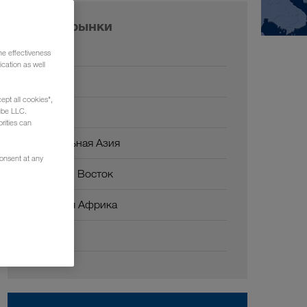
Наши рынки
Европа
he effectiveness
cation as well
Россия
ept all cookies",
Кавказ
ube LLC.
rities can
Центральная Азия
consent at any
Ближний Восток
Северная Африка
Китай