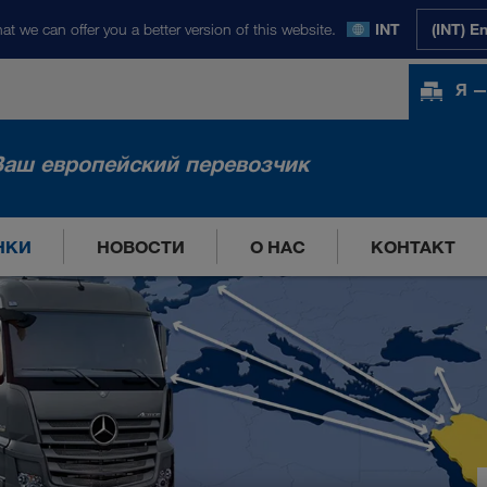
at we can offer you a better version of this website.
INT
(INT) E
Я —
Ваш европейский перевозчик
НКИ
НОВОСТИ
О НАС
КОНТАКТ