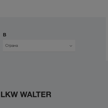
В
Страна
с LKW WALTER