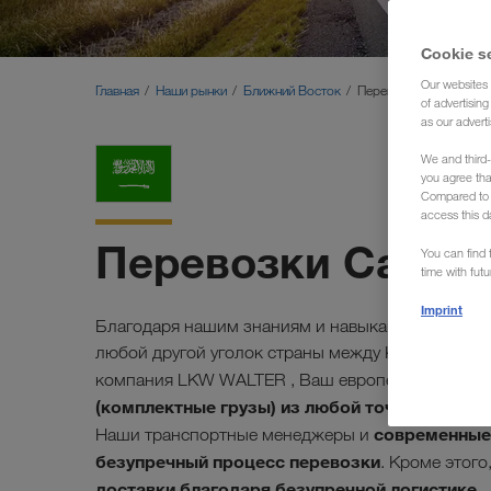
Cookie s
Our websites 
Главная
Наши рынки
Ближний Восток
Перевозки Саудовская
of advertisin
as our adverti
We and third-
you agree th
Compared to E
access this d
Перевозки Саудо
You can find f
time with fut
Imprint
Благодаря нашим знаниям и навыкам мы выполн
любой другой уголок страны между Красным мо
компания LKW WALTER , Ваш европейский перево
(комплектные грузы) из любой точки Саудов
современные
Наши транспортные менеджеры и
безупречный процесс перевозки
. Кроме этог
доставки благодаря безупречной логистике
.