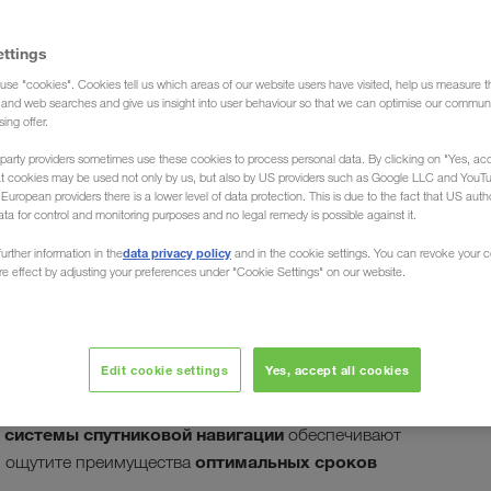
ettings
use "cookies". Cookies tell us which areas of our website users have visited, help us measure t
 Аравия (Доставка груза)
g and web searches and give us insight into user behaviour so that we can optimise our communi
sing offer.
party providers sometimes use these cookies to process personal data. By clicking on "Yes, acc
at cookies may be used not only by us, but also by US providers such as Google LLC and YouT
uropean providers there is a lower level of data protection. This is due to the fact that US autho
ata for control and monitoring purposes and no legal remedy is possible against it.
вская Аравия
data privacy policy
urther information in the
and in the cookie settings. You can revoke your 
ure effect by adjusting your preferences under "Cookie Settings" on our website.
яем транспортные перевозки в Эр-Рияд, Джидду и
рем и Персидским заливом. Экспедиционная
Edit cookie settings
Yes, accept all cookies
Ваши грузоперевозки
зчик, организует
ской Аравии во все страны Европы
и обратно.
 системы спутниковой навигации
обеспечивают
оптимальных сроков
о, ощутите преимущества