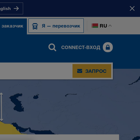
nglish
RU
 заказчик
Я — перевозчик
CONNECT-ВХОД
ЗАПРОС