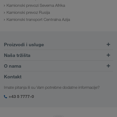
Kamionski prevozi Severna Afrika
Kamionski prevoz Rusija
Kamionski transport Centralna Azija
Proizvodi i usluge
Drumski transport
Naša tržišta
Kombinovani transport
Evropa
O nama
Portal za klijente CONNECT
Rusija
Informacije o preduzeću
Kontakt
Digitalna rešenja
Kavkaz
Zaposlenje i karijera
Rešenja za industriju
Imate pitanja ili su Vam potrebne dodatne informacije?
Centralna Azija
Društvena odgovornost
Moj LKW WALTER log-in
Bliski Istok
+43 5 7777-0
SHEQ menadžment
Severna Afrika