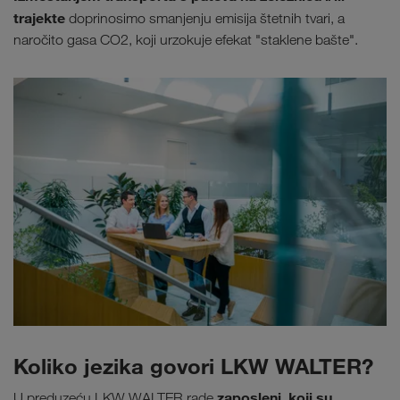
trajekte
doprinosimo smanjenju emisija štetnih tvari, a
naročito gasa CO2, koji urzokuje efekat "staklene bašte".
Koliko jezika govori LKW WALTER?
zaposleni, koji su
U preduzeću LKW WALTER rade