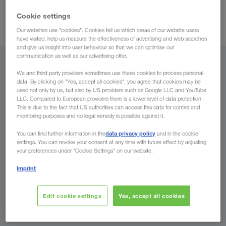
besprekoran tok prevoza.
Vam
Uz to profitirajte od
Cookie settings
optimalnih rokova zahvaljujući savršenoj logistici.
Our websites use "cookies". Cookies tell us which areas of our website users
have visited, help us measure the effectiveness of advertising and web searches
and give us insight into user behaviour so that we can optimise our
communication as well as our advertising offer.
Iz
We and third-party providers sometimes use these cookies to process personal
data. By clicking on "Yes, accept all cookies", you agree that cookies may be
Srbija
used not only by us, but also by US providers such as Google LLC and YouTube
LLC. Compared to European providers there is a lower level of data protection.
This is due to the fact that US authorities can access this data for control and
monitoring purposes and no legal remedy is possible against it.
data privacy policy
You can find further information in the
and in the cookie
Za
settings. You can revoke your consent at any time with future effect by adjusting
your preferences under "Cookie Settings" on our website.
Država
Imprint
Edit cookie settings
Yes, accept all cookies
Pošaljite nam sada Vaš upit