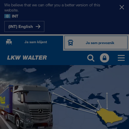
We believe that we can offer you a better version of this
website.
INT
(INT) English
Ja sam klijent
Ja sam prevoznik
NAŠA TRŽIŠTA
Evropa
Centralna Azija
Rusija