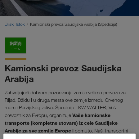
Bliski Istok
Kavkaz
Bliski Istok
Kamionski prevoz Saudijska Arabija (Špedicija)
Severna Afrika
Kamionski prevoz Saudijska
Arabija
Zahvaljujući dobrom poznavanju zemlje vršimo prevoze za
Rijad, Džidu i u druga mesta ove zemlje između Crvenog
mora i Perzijskog zaliva. Špedicija LKW WALTER, Vaš
Vaše kamionske
prevoznik za Evropu, organizuje
transporte (kompletne utovare) iz cele Saudijske
Arabije za sve zemlje Evrope i
obrnuto. Naši transportni
najmoderniji telematički sistemi
menadžeri i
garantuju