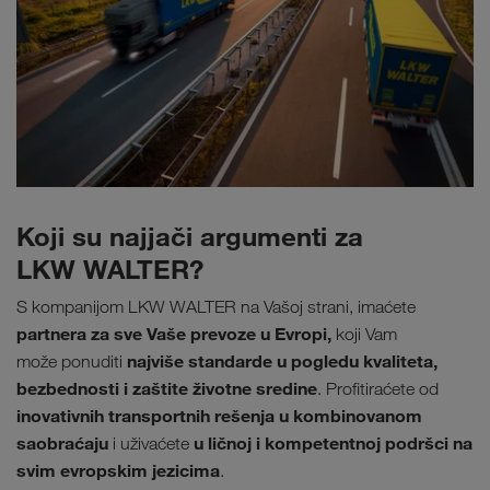
Koji su najjači argumenti za
LKW WALTER?
S kompanijom LKW WALTER na Vašoj strani, imaćete
partnera za sve Vaše prevoze u Evropi,
koji Vam
najviše standarde u pogledu kvaliteta,
može ponuditi
bezbednosti i zaštite životne sredine
. Profitiraćete od
inovativnih transportnih rešenja u kombinovanom
saobraćaju
u ličnoj i kompetentnoj podršci na
i uživaćete
svim evropskim jezicima
.