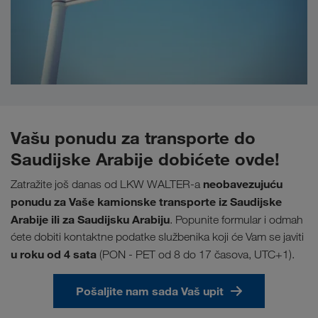
Vašu ponudu za transporte do
Saudijske Arabije dobićete ovde!
neobavezujuću
Zatražite još danas od LKW WALTER-a
ponudu za Vaše kamionske transporte iz Saudijske
Arabije ili za Saudijsku Arabiju
. Popunite formular i odmah
ćete dobiti kontaktne podatke službenika koji će Vam se javiti
u
roku od 4 sata
(PON - PET od 8 do 17 časova, UTC+1).
Pošaljite nam sada Vaš upit