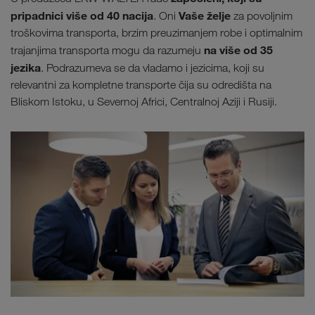
pripadnici više od 40 nacija
Vaše želje
. Oni
za povoljnim
troškovima transporta, brzim preuzimanjem robe i optimalnim
na više od 35
trajanjima transporta mogu da razumeju
jezika
. Podrazumeva se da vladamo i jezicima, koji su
relevantni za kompletne transporte čija su odredišta na
Bliskom Istoku, u Severnoj Africi, Centralnoj Aziji i Rusiji.