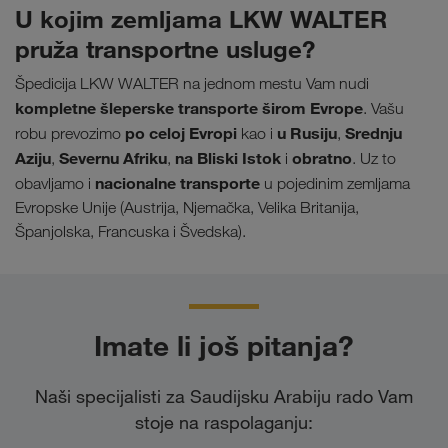
U kojim zemljama LKW WALTER
pruža transportne usluge?
Špedicija LKW WALTER na jednom mestu Vam nudi
kompletne šleperske transporte širom
Evrope
. Vašu
po celoj Evropi
u Rusiju
Srednju
robu prevozimo
kao i
,
Aziju
Severnu Afriku
na Bliski Istok
obratno
,
,
i
. Uz to
nacionalne transporte
obavljamo i
u pojedinim zemljama
Evropske Unije (Austrija, Njemačka, Velika Britanija,
Španjolska, Francuska i Švedska).
Imate li još pitanja?
Naši specijalisti za Saudijsku Arabiju rado Vam
stoje na raspolaganju: