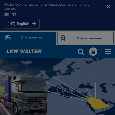
We believe that we can offer you a better version of this
website.
INT
(INT) English
Я — заказчик
Я — перевозчик
НАШИ РЫНКИ
Европа
Центральная Азия
Россия