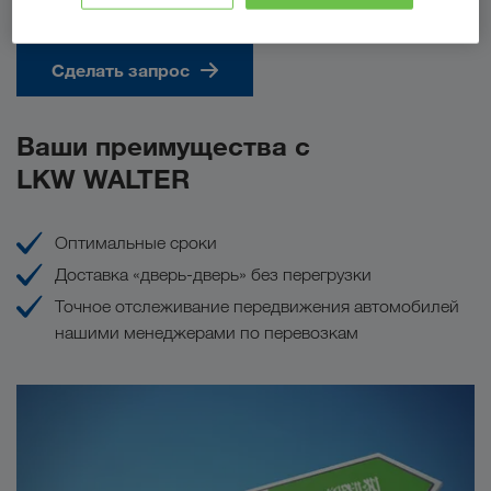
Сделать запрос
Ваши преимущества с
LKW WALTER
Оптимальные сроки
Доставка «дверь-дверь» без перегрузки
Точное отслеживание передвижения автомобилей
нашими менеджерами по перевозкам