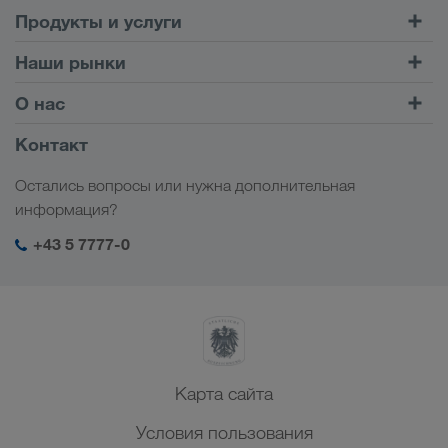
Продукты и услуги
Автомобильные перевозки
Наши рынки
Комбинированные перевозки
Европа
О нас
Клиентский портал CONNECT
Россия
Информация о компании
Контакт
Цифровые решения
Кавказ
Работа и карьера
Отрасли
Остались вопросы или нужна дополнительная
Центральная Азия
Социальная ответственность
Мой вход в систему LKW WALTER
информация?
Ближний Восток
Менеджмент SHEQ
+43 5 7777-0
Северная Африка
Карта сайта
Условия пользования