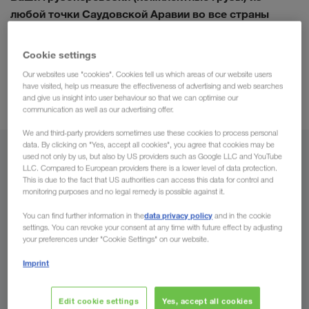
любой точки Саудовской Аравии во все страны
Европы
и обратно. Наши транспортные менеджеры и
современные системы спутниковой навигации
Cookie settings
безупречный процесс перевозки
обеспечивают
.
Our websites use "cookies". Cookies tell us which areas of our website users
оптимальных
Кроме этого, ощутите преимущества
have visited, help us measure the effectiveness of advertising and web searches
and give us insight into user behaviour so that we can optimise our
сроков доставки благодаря безупречной логистике
.
communication as well as our advertising offer.
We and third-party providers sometimes use these cookies to process personal
data. By clicking on "Yes, accept all cookies", you agree that cookies may be
Из
used not only by us, but also by US providers such as Google LLC and YouTube
LLC. Compared to European providers there is a lower level of data protection.
This is due to the fact that US authorities can access this data for control and
Молдавия
monitoring purposes and no legal remedy is possible against it.
data privacy policy
You can find further information in the
and in the cookie
settings. You can revoke your consent at any time with future effect by adjusting
your preferences under "Cookie Settings" on our website.
В
Imprint
Страна
Edit cookie settings
Yes, accept all cookies