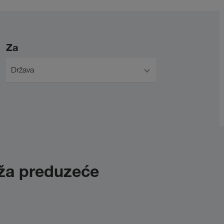
Za
Država
uža preduzeće