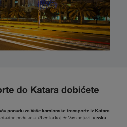
rte do Katara dobićete
ću ponudu za Vaše kamionske transporte iz Katara
u
roku
ontaktne podatke službenika koji će Vam se javiti