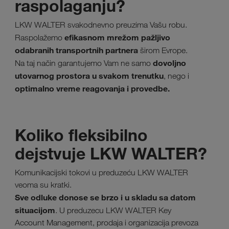
raspolaganju?
LKW WALTER svakodnevno preuzima Vašu robu.
efikasnom mrežom pažljivo
Raspolažemo
odabranih transportnih partnera
širom Evrope.
dovoljno
Na taj način garantujemo Vam ne samo
utovarnog prostora u svakom trenutku
, nego i
optimalno vreme reagovanja i provedbe.
Koliko fleksibilno
dejstvuje LKW WALTER?
Komunikacijski tokovi u preduzeću LKW WALTER
veoma su kratki.
Sve odluke donose se brzo i u skladu sa datom
situacijom
. U preduzecu LKW WALTER Key
Account Management, prodaja i organizacija prevoza