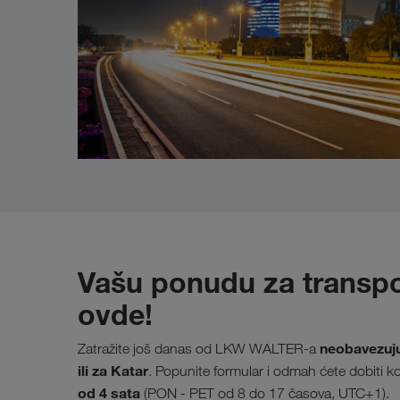
Vašu ponudu za transpo
ovde!
neobavezuju
Zatražite još danas od LKW WALTER-a
ili za Katar
. Popunite formular i odmah ćete dobiti k
od 4 sata
(PON - PET od 8 do 17 časova, UTC+1).