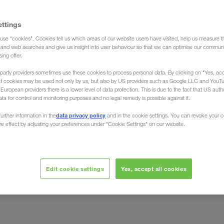
ettings
use "cookies". Cookies tell us which areas of our website users have visited, help us measure t
(Špedicija)
g and web searches and give us insight into user behaviour so that we can optimise our communi
sing offer.
party providers sometimes use these cookies to process personal data. By clicking on "Yes, acc
at cookies may be used not only by us, but also by US providers such as Google LLC and YouT
uropean providers there is a lower level of data protection. This is due to the fact that US autho
ata for control and monitoring purposes and no legal remedy is possible against it.
Katar
data privacy policy
urther information in the
and in the cookie settings. You can revoke your 
ure effect by adjusting your preferences under "Cookie Settings" on our website.
ar Vaše robe u svim mestima ovog Emirata. Bez obzira da
Vaše
ja LKW WALTER, Vaš prevoznik za Evropu, organizuje
Edit cookie settings
Yes, accept all cookies
elog Katara za sve zemlje Evrope
i obrnuto. Profitirajte
minimalan
oji Vam garantuje maksimalnu bezbednost i