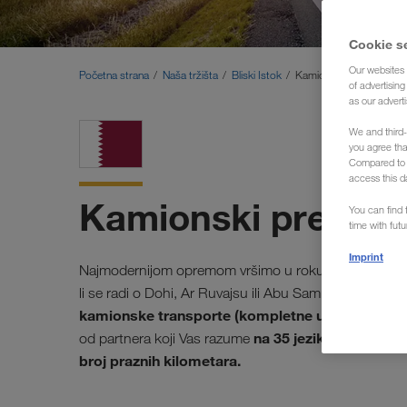
Cookie s
Our websites 
Početna strana
Naša tržišta
Bliski Istok
Kamionski prevoz Katar 
of advertisin
as our adverti
We and third-
you agree th
Compared to E
access this d
Kamionski prevoz 
You can find f
time with fut
Imprint
Najmodernijom opremom vršimo u roku utovar i istov
li se radi o Dohi, Ar Ruvajsu ili Abu Samri. Špedici
kamionske transporte (kompletne utovare) iz c
na 35 jezika.
od partnera koji Vas razume
Partner, k
broj praznih kilometara.