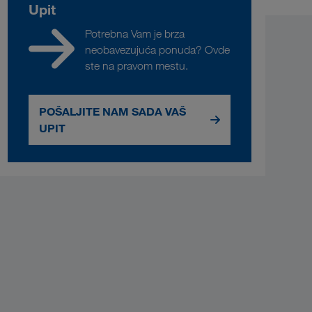
Upit
Potrebna Vam je brza
neobavezujuća ponuda? Ovde
ste na pravom mestu.
POŠALJITE NAM SADA VAŠ
UPIT