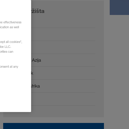
Naša tržišta
Evropa
he effectiveness
cation as well
Rusija
ept all cookies",
Kavkaz
ube LLC.
rities can
Centralna Azija
consent at any
Bliski Istok
Severna Afrika
Kina