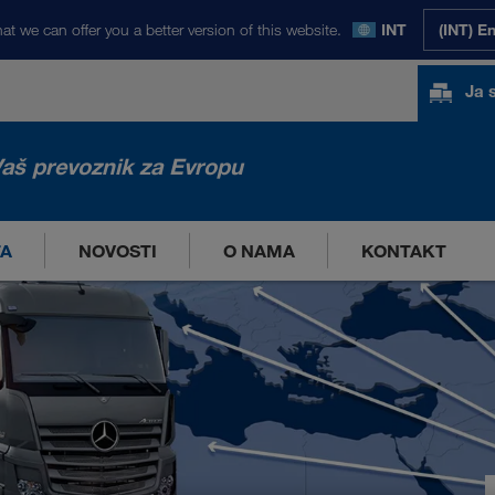
at we can offer you a better version of this website.
INT
(INT) E
Ja 
aš prevoznik za Evropu
TA
NOVOSTI
O NAMA
KONTAKT