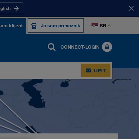
nglish
SR
sam klijent
Ja sam prevoznik
CONNECT-LOGIN
UPIT