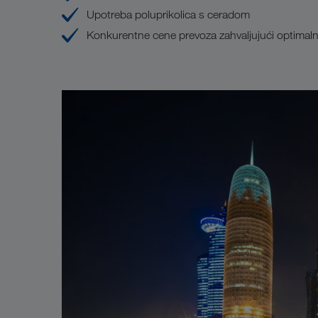
Upotreba poluprikolica s ceradom
Konkurentne cene prevoza zahvaljujući optimalno