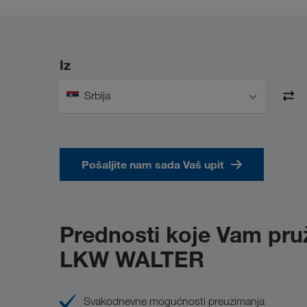
Iz
Srbija
Pošaljite nam sada Vaš upit
Prednosti koje Vam pr
LKW WALTER
Svakodnevne mogućnosti preuzimanja