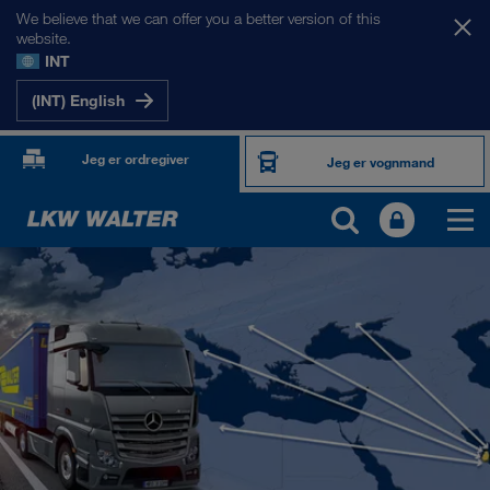
We believe that we can offer you a better version of this
website.
INT
(INT) English
Jeg er ordregiver
Jeg er vognmand
VORES MARKEDER
Europa
Centralasien
Rusland