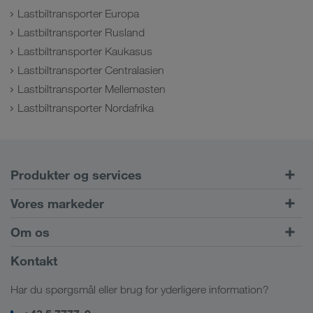
Lastbiltransporter Europa
Lastbiltransporter Rusland
Lastbiltransporter Kaukasus
Lastbiltransporter Centralasien
Lastbiltransporter Mellemøsten
Lastbiltransporter Nordafrika
Produkter og services
Vejtransport
Vores markeder
Kombineret transport
Europa
Om os
Kundeportal CONNECT
Rusland
Virksomhedsinformation
Kontakt
Digitale løsninger
Kaukasus
Job & karriere
Brancheløsninger
Har du spørgsmål eller brug for yderligere information?
Centralasien
Socialt ansvar
Mit LKW WALTER-login
Mellemøsten