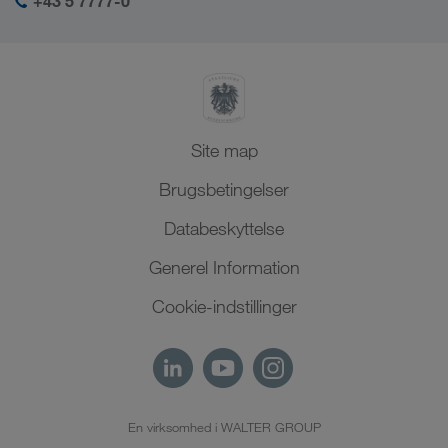
+43 5 7777-0
SHEQ-management
Nordafrika
Site map
Brugsbetingelser
Databeskyttelse
Generel Information
Cookie-indstillinger
En virksomhed i WALTER GROUP