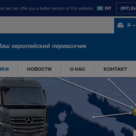
at we can offer you a better version of this website.
INT
(INT) E
Я —
Ваш европейский перевозчик
НКИ
НОВОСТИ
О НАС
КОНТАКТ