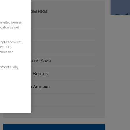
Наши рынки
Европа
he effectiveness
cation as well
Россия
ept all cookies",
Кавказ
ube LLC.
rities can
Центральная Азия
consent at any
Ближний Восток
Северная Африка
Китай