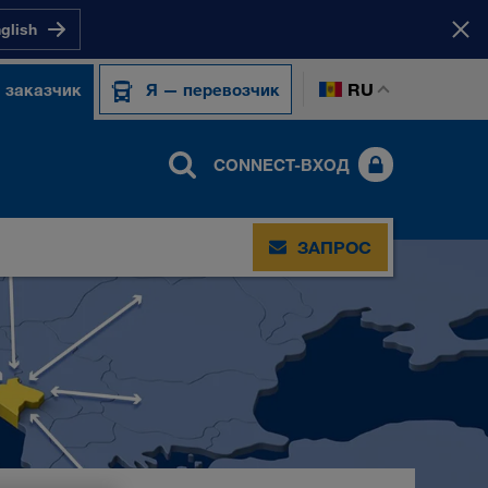
nglish
RU
 заказчик
Я — перевозчик
CONNECT-ВХОД
ЗАПРОС