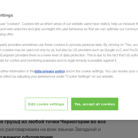
ettings
use "cookies". Cookies tell us which areas of our website users have visited, help us measure t
ка груза)
g and web searches and give us insight into user behaviour so that we can optimise our communi
sing offer.
party providers sometimes use these cookies to process personal data. By clicking on "Yes, acc
at cookies may be used not only by us, but also by US providers such as Google LLC and YouT
uropean providers there is a lower level of data protection. This is due to the fact that US autho
ata for control and monitoring purposes and no legal remedy is possible against it.
ки из Черногории в
data privacy policy
urther information in the
and in the cookie settings. You can revoke your 
ure effect by adjusting your preferences under "Cookie Settings" on our website.
Edit cookie settings
Yes, accept all cookies
или Улцинь — мы загрузим и разгрузим Ваши товары в
пания LKW WALTER , Ваш европейский перевозчик,
 грузы) из любой точки Черногории во все
ко разговариваем на всех языках Западной и
оженное оформление
.