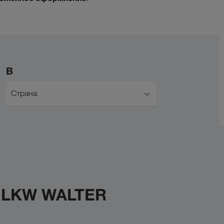
В
Страна
с LKW WALTER